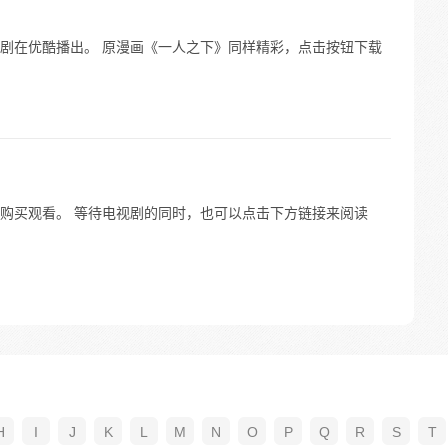
剧在优酷播出。 原漫画《一人之下》同样精彩，点击按钮下载
购买观看。 等待电视剧的同时，也可以点击下方链接来阅读
H
I
J
K
L
M
N
O
P
Q
R
S
T