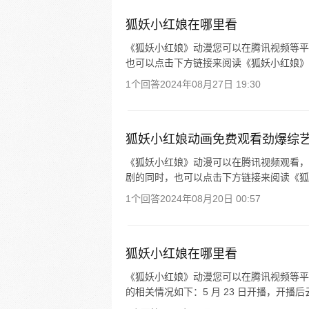
狐妖小红娘在哪里看
《狐妖小红娘》动漫您可以在腾讯视频等平
也可以点击下方链接来阅读《狐妖小红娘》
1个回答
2024年08月27日 19:30
狐妖小红娘动画免费观看劲爆综
《狐妖小红娘》动漫可以在腾讯视频观看，
剧的同时，也可以点击下方链接来阅读《狐
1个回答
2024年08月20日 00:57
狐妖小红娘在哪里看
《狐妖小红娘》动漫您可以在腾讯视频等平
的相关情况如下：5 月 23 日开播，开播后