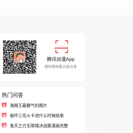
腾讯动漫App
随时随地看正版动漫
热门问答
1
海贼王最霸气的图片
2
崩坏三花火卡池什么时候结束
3
鬼灭之刃无限城决战篇漫画完整