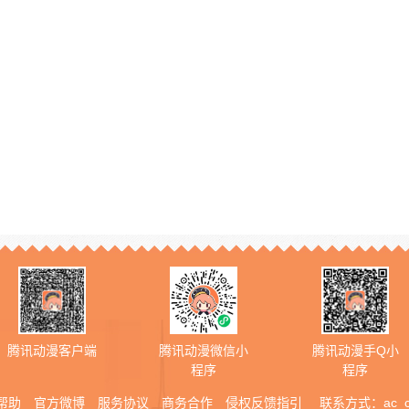
腾讯动漫客户端
腾讯动漫微信小
腾讯动漫手Q小
程序
程序
帮助
官方微博
服务协议
商务合作
侵权反馈指引
联系方式：
ac_