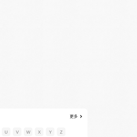
更多
U
V
W
X
Y
Z