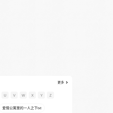
更多
U
V
W
X
Y
Z
爱情公寓里的一人之下txt