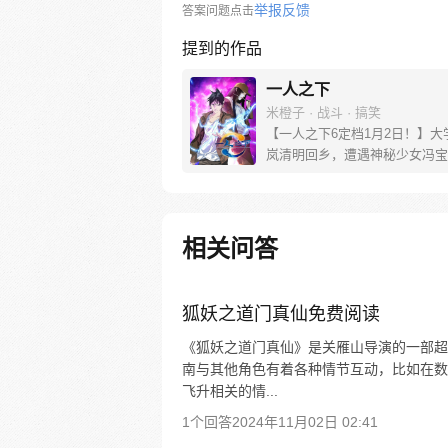
举报反馈
答案问题点击
提到的作品
一人之下
米橙子 · 战斗 · 搞笑
【一人之下6定档1月2日！】大
岚清明回乡，遭遇神秘少女冯宝
未谋面的冯宝宝却对张楚岚异常
并将其带去自己打工的快递公司
帮冯宝宝寻找她的身世，也为了
己与爷爷身上的秘密，张楚岚的
相关问答
彻底颠覆，与冯宝宝一同踏上“异
旅。
狐妖之道门真仙免费阅读
《狐妖之道门真仙》是关雁山导演的一部超
南与其他角色有着各种情节互动，比如在数
飞升相关的情...
1个回答
2024年11月02日 02:41