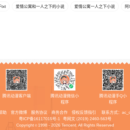
xt
爱情公寓和一人之下的小说
爱情公寓一人之下小说
阿
腾讯动漫客户端
腾讯动漫微信小
腾讯动漫手Q小
程序
程序
帮助
官方微博
服务协议
商务合作
侵权反馈指引
联系方式：
ac_
粤ICP备16117015号-1
粤网文 (2019) 2460-563号
Copyright
1998 - 2026 Tencent. All Rights Reserved
©