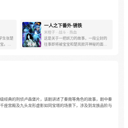
一人之下番外·锈铁
米橙子 · 战斗 · 热血
学生张楚
这是关于一把妖刀的故事，一段尘封的
宝。素
往事即将被宝宝和楚岚掀开神秘的面
熟悉，
纱。
。为了
查清自
生活被
人”之
级经典的刑侦卢森堡片，该剧讲述了秦南等角色的故事，剧中秦
千座宫殿及九头龙形虚影如同宝塔的场景下，涉及到龙族品阶与