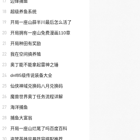
17
边锋捕鱼
18
超级养鱼系统
19
开局一座山薛半川最后怎么活了
20
开局拥有一座山免费漫画110章
21
开局种田有奖励
22
我在空间搞养殖
23
奥丁能不能拿起雷神之锤
24
dnf85级传说装备大全
25
仙侠神域兑换码八月兑换码
26
魔兽世界奥丁任务流程详解
27
海洋捕鱼
28
捕鱼大富翁
29
开局一座山烂尾了吗百度百科
30
盗梦英雄风暴阵容搭配推荐