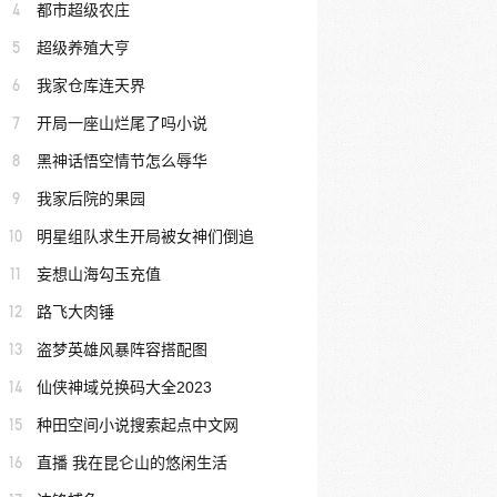
4
都市超级农庄
5
超级养殖大亨
6
我家仓库连天界
7
开局一座山烂尾了吗小说
8
黑神话悟空情节怎么辱华
9
我家后院的果园
10
明星组队求生开局被女神们倒追
11
妄想山海勾玉充值
12
路飞大肉锤
13
盗梦英雄风暴阵容搭配图
14
仙侠神域兑换码大全2023
15
种田空间小说搜索起点中文网
16
直播 我在昆仑山的悠闲生活