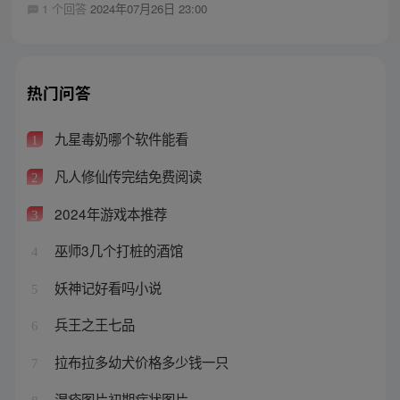
1 个回答
2024年07月26日 23:00
热门问答
九星毒奶哪个软件能看
1
凡人修仙传完结免费阅读
2
2024年游戏本推荐
3
巫师3几个打桩的酒馆
4
妖神记好看吗小说
5
兵王之王七品
6
拉布拉多幼犬价格多少钱一只
7
湿疹图片初期症状图片