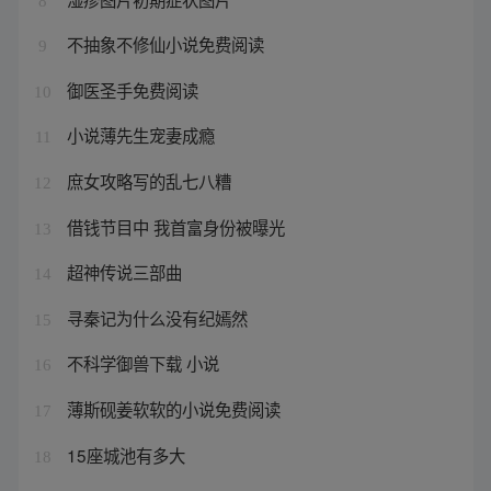
8
不抽象不修仙小说免费阅读
9
御医圣手免费阅读
10
小说薄先生宠妻成瘾
11
庶女攻略写的乱七八糟
12
借钱节目中 我首富身份被曝光
13
超神传说三部曲
14
寻秦记为什么没有纪嫣然
15
不科学御兽下载 小说
16
薄斯砚姜软软的小说免费阅读
17
15座城池有多大
18