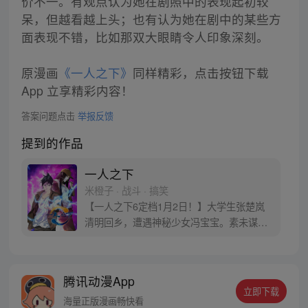
价不一。有观点认为她在剧照中的表现起初较
呆，但越看越上头；也有认为她在剧中的某些方
面表现不错，比如那双大眼睛令人印象深刻。
原漫画
《一人之下》
同样精彩，点击按钮下载
App 立享精彩内容！
答案问题点击
举报反馈
提到的作品
一人之下
米橙子 · 战斗 · 搞笑
【一人之下6定档1月2日！】大学生张楚岚
清明回乡，遭遇神秘少女冯宝宝。素未谋面
的冯宝宝却对张楚岚异常熟悉，并将其带去
自己打工的快递公司。为了帮冯宝宝寻找她
的身世，也为了查清自己与爷爷身上的秘
腾讯动漫App
密，张楚岚的生活被彻底颠覆，与冯宝宝一
立即下载
同踏上“异人”之旅。
海量正版漫画畅快看