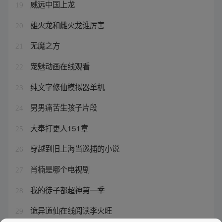
威远中国上龙
19
雄火龙和雌火龙谁厉害
20
无魔之方
21
宠魅动画在线观看
22
纯文字修仙模拟器单机
23
男男痛苦生孩子片段
24
大奉打更人151章
25
穿越到旧上海当巡捕的小说
26
肖楠是哪个电视剧
27
我的徒子都超神第一季
28
诡异道仙在线阅读李火旺
29