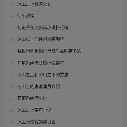
冰山之上林家父女
13
苟小说榜
14
苟道系统流长篇小说排行榜
15
冰山以上显性因素有哪些
16
我说狗狗狗你说黑咖啡品味有多浓
17
苟道系统流长篇小说推荐
18
冰山之上和冰山之下的意思
19
冰山上的来客演员介绍
20
苟道系统流小说
21
冰山之上姜可小说
22
冰山上来客的演员表
23