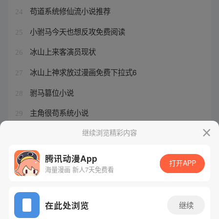
苟道系统修仙流小说推荐
24
小驸马今天也想反攻免费阅读
25
冰山上来客演员现状
26
冰山上神求放过漫画免费下拉式6
27
驸马篡位小说
28
主角很苟系统小说
29
冰山上神求放过漫画免费阅读全集
继续浏览精彩内容
30
腾讯动漫App
打开APP
海量漫画 新人7天免费看
腾讯漫画
起点读书
QQ阅读
网站备案/许可证号：粤B2-20090059-5
在此处浏览
继续
Copyright©1998 - 2026 Tencent. All Rights Reserved