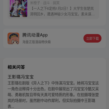
米橙子 · 战斗 · 搞笑
【一人之下6定档1月2日！】大学生张楚岚
清明回乡，遭遇神秘少女冯宝宝。素未谋面
的冯宝宝却对张楚岚异常熟悉，并将其带去
自己打工的快递公司。为了帮冯宝宝寻找她
的身世，也为了查清自己与爷爷身上的秘
腾讯动漫App
密，张楚岚的生活被彻底颠覆，与冯宝宝一
立即下载
同踏上“异人”之旅。
海量正版漫画畅快看
相关问答
王影璐冯宝宝
王影璐在剧版《异人之下》中饰演冯宝宝。她将冯宝宝这
一角色诠释得十分出色，在剧中展现出了冯宝宝冷酷又呆
萌、勇敢机智且带有天真可爱特质的形象。在拍摄埋张楚
岚的场景时，虽然剧中动作犀利，但实际拍摄中王影璐
表...