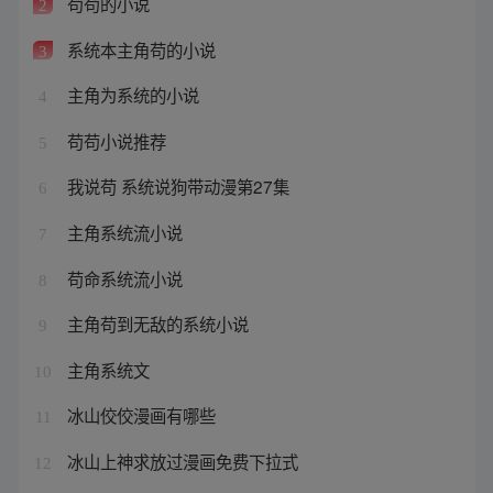
苟苟的小说
2
系统本主角苟的小说
3
主角为系统的小说
4
苟苟小说推荐
5
我说苟 系统说狗带动漫第27集
6
主角系统流小说
7
苟命系统流小说
8
主角苟到无敌的系统小说
9
主角系统文
10
冰山佼佼漫画有哪些
11
冰山上神求放过漫画免费下拉式
12