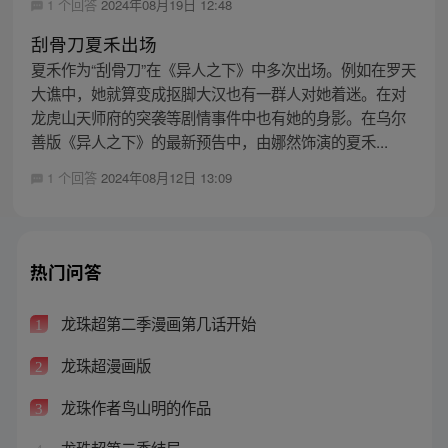
1 个回答
2024年08月19日 12:48
刮骨刀夏禾出场
夏禾作为“刮骨刀”在《异人之下》中多次出场。例如在罗天
大谯中，她就算变成抠脚大汉也有一群人对她着迷。在对
龙虎山天师府的突袭等剧情事件中也有她的身影。在乌尔
善版《异人之下》的最新预告中，由娜然饰演的夏禾...
1 个回答
2024年08月12日 13:09
热门问答
龙珠超第二季漫画第几话开始
1
龙珠超漫画版
2
龙珠作者鸟山明的作品
3