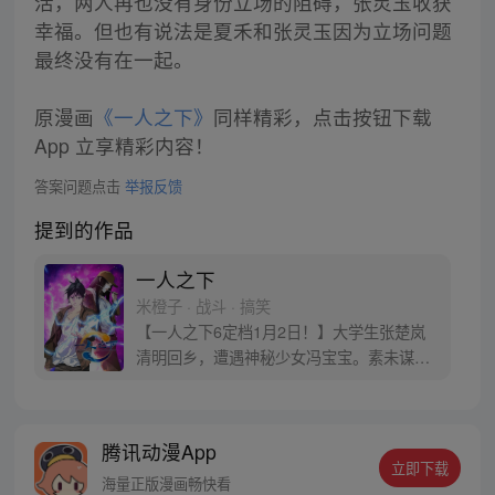
活，两人再也没有身份立场的阻碍，张灵玉收获
幸福。但也有说法是夏禾和张灵玉因为立场问题
最终没有在一起。
原漫画
《一人之下》
同样精彩，点击按钮下载
App 立享精彩内容！
答案问题点击
举报反馈
提到的作品
一人之下
米橙子 · 战斗 · 搞笑
【一人之下6定档1月2日！】大学生张楚岚
清明回乡，遭遇神秘少女冯宝宝。素未谋面
的冯宝宝却对张楚岚异常熟悉，并将其带去
自己打工的快递公司。为了帮冯宝宝寻找她
的身世，也为了查清自己与爷爷身上的秘
腾讯动漫App
密，张楚岚的生活被彻底颠覆，与冯宝宝一
立即下载
同踏上“异人”之旅。
海量正版漫画畅快看