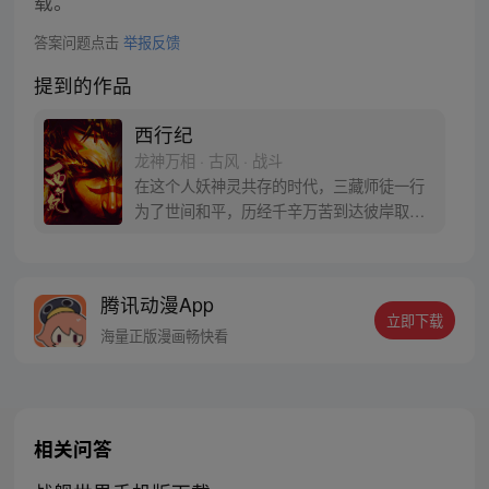
载。
答案问题点击
举报反馈
提到的作品
西行纪
龙神万相 · 古风 · 战斗
在这个人妖神灵共存的时代，三藏师徒一行
为了世间和平，历经千辛万苦到达彼岸取
得“永恒之火”拯救苍生，可世间并没有因此
变得美好….随着阴谋慢慢揭露，暗魂四起,
为了让“永恒之火”重新归位，小狼妖白狼不
腾讯动漫App
辞万难，找到唐三藏大法师，和他一起重新
立即下载
寻回徒弟们，组成全新“西行小队”，再度踏
海量正版漫画畅快看
上西行之旅……
相关问答