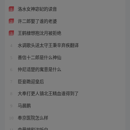
洛水女神宓妃的读音
1
许二郎娶了谁的老婆
2
王鹤棣想抱沈月被拒绝
3
水调歌头送太守王秉辛弃疾翻译
4
善信十二郎是什么神仙
5
仲尼适楚的寓意是什么
6
臣妾跪迎皇后
7
大奉打更人镇北王精血谁得到了
8
马晨鹏
9
奉京医院怎么样
10
曲曼婷和沈听白
11