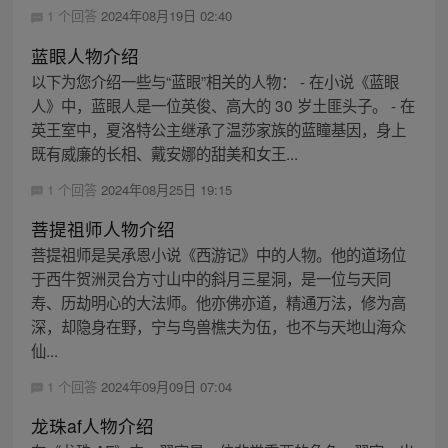
1 个回答
2024年08月19日 02:40
蓝眼人物介绍
以下为您介绍一些与“蓝眼”相关的人物： - 在小说《蓝眼
人》中，蓝眼人是一位英俊、高大的 30 岁土匪头子。 - 在
英王室中，夏洛特公主继承了温莎家族的蓝瞳基因，身上
既有威廉的长相、戴安娜的甜美和女王...
1 个回答
2024年08月25日 19:15
菩提祖师人物介绍
菩提祖师是吴承恩小说《西游记》中的人物。他的道场位
于西牛贺洲灵台方寸山中的斜月三星洞，是一位与天同
寿、历劫明心的大法师。他亦佛亦道，精通万法，修为高
深，却隐身在野，宁与鸟兽樵夫为伍，也不与天地山海众
仙...
1 个回答
2024年09月09日 07:04
龙珠af人物介绍