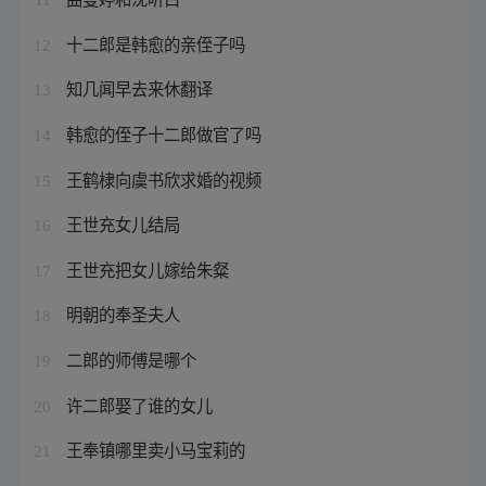
十二郎是韩愈的亲侄子吗
12
知几闻早去来休翻译
13
韩愈的侄子十二郎做官了吗
14
王鹤棣向虞书欣求婚的视频
15
王世充女儿结局
16
王世充把女儿嫁给朱粲
17
明朝的奉圣夫人
18
二郎的师傅是哪个
19
许二郎娶了谁的女儿
20
王奉镇哪里卖小马宝莉的
21