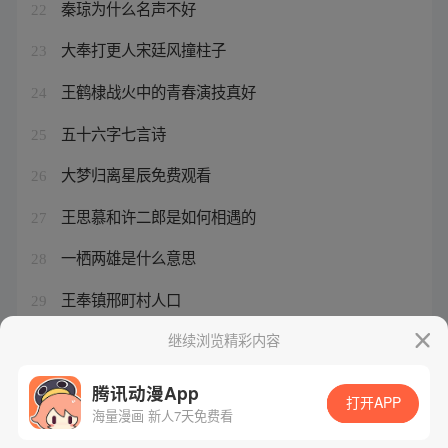
秦琼为什么名声不好
22
大奉打更人宋廷风撞柱子
23
王鹤棣战火中的青春演技真好
24
五十六字七言诗
25
大梦归离星辰免费观看
26
王思慕和许二郎是如何相遇的
27
一栖两雄是什么意思
28
王奉镇邢町村人口
29
二郎神媳妇
继续浏览精彩内容
30
腾讯动漫App
打开APP
海量漫画 新人7天免费看
腾讯漫画
起点读书
QQ阅读