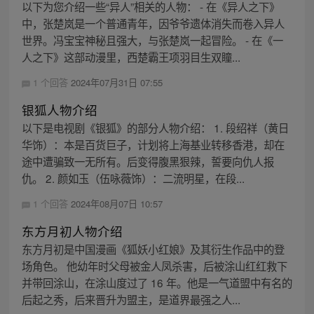
以下为您介绍一些“异人”相关的人物： - 在《异人之下》
中，张楚岚是一个普通青年，因爷爷遗体消失而卷入异人
世界。冯宝宝神秘且强大，与张楚岚一起冒险。 - 在《一
人之下》这部动漫里，西楚霸王项羽目生双瞳...
1 个回答
2024年07月31日 07:55
银狐人物介绍
以下是电视剧《银狐》的部分人物介绍： 1. 段绍祥（黄日
华饰）：本是百货巨子，计划将上海基业转移香港，却在
途中遭骗致一无所有。后变得腹黑狠辣，誓要向仇人报
仇。 2. 颜如玉（伍咏薇饰）：二流明星，在段...
1 个回答
2024年08月07日 10:57
东方月初人物介绍
东方月初是中国漫画《狐妖小红娘》及其衍生作品中的登
场角色。 他幼年时父母被金人凤杀害，后被涂山红红救下
并带回涂山，在涂山度过了 16 年。他是一气道盟中有名的
后起之秀，后来晋升为盟主，是道界最强之人...