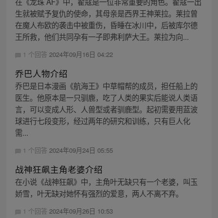
在《龙珠 AF》中，翟寇是一位非常重要的角色。翟寇一出
生就被赋予复仇的使命，其母亲是西界王神莱拉。莱拉曾
在魔人布欧的袭击中被重伤，昏睡在冰川中，后被库尔德
王所救，他们共同孕有一子即弗利萨大王。莱拉为向...
1 个回答
2024年09月16日 04:22
乔巴人物介绍
乔巴是日本漫画《航海王》中草帽帮的成员，担任船上的
医生。他原本是一只驯鹿，吃了人类的果实后能说人类语
言，可以变成人形、人兽型或者驯鹿型。起初需要用蓝波
球进行七段变形，经过两年的研究和训练，只有巨人化
需...
1 个回答
2024年09月24日 05:55
战神狂飙主角老婆介绍
在小说《战神狂飙》中，主角叶无缺只有一个老婆，叫玉
娇雪，叶无缺对她怀有强烈的爱意，两人不离不弃。
1 个回答
2024年09月26日 10:53