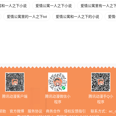
寓和一人之下小说
爱情公寓一人之下小说
爱情公寓里有一人之
爱情公寓里的一人之下txt
爱情公寓和一人之下的小说
爱情
腾讯动漫客户端
腾讯动漫微信小
腾讯动漫手Q小
程序
程序
帮助
官方微博
服务协议
商务合作
侵权反馈指引
联系方式：
ac_