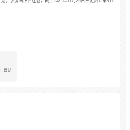
。该漫画正在连载，截至2024年11月26日已更新到第411
；西部