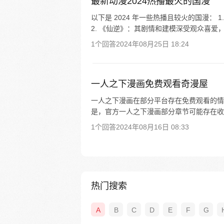
最新动漫2024热播最火的国漫
以下是 2024 年一些热播且较火的国漫：
2. 《仙逆》：其剧情和建模深受观众喜爱，
1个回答
2024年08月25日 18:24
一人之下漫画免费观看奇漫屋
一人之下漫画在部分平台存在免费观看的情
是，官方一人之下漫画部分章节可能存在收费情
1个回答
2024年08月16日 08:33
热门搜索
A
B
C
D
E
F
G