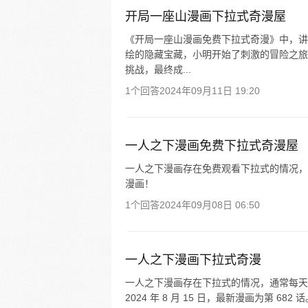
开局一座山漫画下拉式奇漫屋
《开局一座山漫画免费下拉式奇漫》中，讲
绘的隐藏宝藏，小明开始了刺激的冒险之旅
挑战，最终成...
1个回答
2024年09月11日 19:20
一人之下漫画免费下拉式奇漫屋
一人之下漫画存在免费观看下拉式的情况，每
漫画！
1个回答
2024年09月08日 06:50
一人之下漫画下拉式奇漫
一人之下漫画存在下拉式的情况，通常每天
2024 年 8 月 15 日，最新漫画为第 6