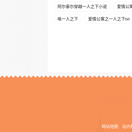
阿尔泰尔穿越一人之下小说
爱情公
唉一人之下
爱情公寓之一人之下txt
网站地图
站内