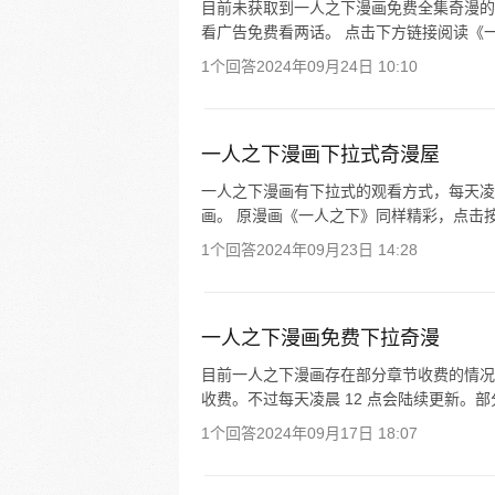
目前未获取到一人之下漫画免费全集奇漫的
看广告免费看两话。 点击下方链接阅读《
1个回答
2024年09月24日 10:10
一人之下漫画下拉式奇漫屋
一人之下漫画有下拉式的观看方式，每天凌
画。 原漫画《一人之下》同样精彩，点击按钮
1个回答
2024年09月23日 14:28
一人之下漫画免费下拉奇漫
目前一人之下漫画存在部分章节收费的情况。之前
收费。不过每天凌晨 12 点会陆续更新。部
1个回答
2024年09月17日 18:07