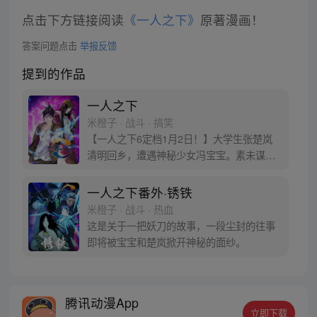
点击下方链接阅读
《一人之下》
原著漫画！
答案问题点击
举报反馈
提到的作品
一人之下
米橙子 · 战斗 · 搞笑
【一人之下6定档1月2日！】大学生张楚岚
清明回乡，遭遇神秘少女冯宝宝。素未谋面
的冯宝宝却对张楚岚异常熟悉，并将其带去
自己打工的快递公司。为了帮冯宝宝寻找她
一人之下番外·锈铁
的身世，也为了查清自己与爷爷身上的秘
米橙子 · 战斗 · 热血
密，张楚岚的生活被彻底颠覆，与冯宝宝一
这是关于一把妖刀的故事，一段尘封的往事
同踏上“异人”之旅。
即将被宝宝和楚岚掀开神秘的面纱。
腾讯动漫App
立即下载