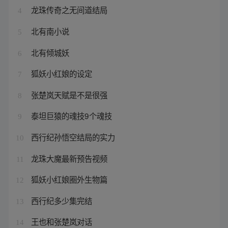
龙珠传奇之无间道结局
4
北有南小说
5
北有倾城妖
6
狐妖小红娘的设定
7
张楚岚天赋是不是很强
8
泰坦巨猿的魂技9个魂技
9
西行纪孙悟空结局的实力
10
龙珠大魔最新预告视频
11
狐妖小红娘圈外生物篇
12
西行纪多少集完结
13
王也和张楚岚对话
14