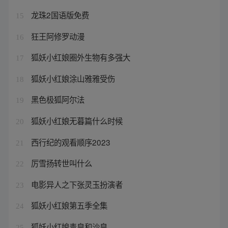
龙珠2国语版免费
15
狂王阿修罗动漫
16
狐妖小红娘圈外生物有多强大
17
狐妖小红娘涂山雅雅受伤
18
黑色极狐阿尔法
19
狐妖小红娘无暮篇什么时候
20
西行纪的观看顺序2023
21
厉雪扬转世叫什么
22
电影异人之下张灵玉扮演者
23
狐妖小红娘第五季全集
24
狐妖小红娘毒皇和沙皇
25