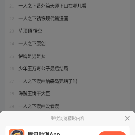
一人之下番外篇天师下山在哪儿看
21
一人之下锈铁现代篇漫画
22
萨顶顶 悟空
23
一人之下原创
24
伊姆是男是女
25
少年王万毒公子最后结局
26
一人之下漫画纳森岛完结了吗
27
海贼王饼干大臣
28
一人之下漫画爱看漫
29
悟空主题曲原唱
继续浏览精彩内容
30
腾讯动漫App