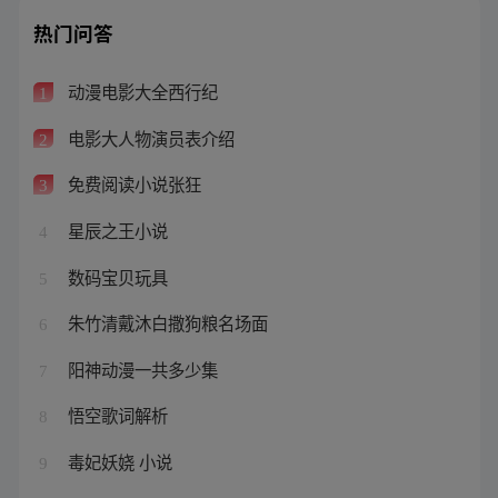
热门问答
动漫电影大全西行纪
1
电影大人物演员表介绍
2
免费阅读小说张狂
3
星辰之王小说
4
数码宝贝玩具
5
朱竹清戴沐白撒狗粮名场面
6
阳神动漫一共多少集
7
悟空歌词解析
8
毒妃妖娆 小说
9