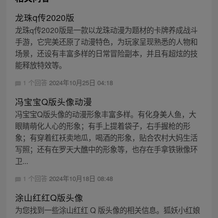
龙珠q传2020版
龙珠q传2020版是一款以龙珠动漫为题材的卡牌养成战斗
手游，它完美还原了动漫特色，为玩家呈现熟悉的人物和
场景，还设有丰富多样的日常冒险副本，并且有超炫的技
能释放特效等。
1 个回答
2024年10月25日 04:18
冯宝宝Q版头像动漫
冯宝宝Q版头像的动漫形象丰富多样。有化身美人鱼，大
眼睛萌化人心的形象；有手上提着袋子，右手握枪的形
象；有穿着红袄卖地瓜，喝酒的形象，贴合农村大妈生活
写照；还有在罗天大醮中的形象等，也存在手拿铁锹像环
卫...
1 个回答
2024年10月18日 08:48
涂山红红Q版头像
为您找到一些涂山红红 Q 版头像的相关信息。狐妖小红娘