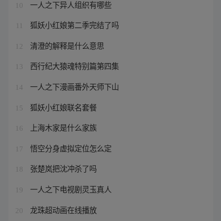
一人之下异人组织有哪些
10
狐妖小红娘第二季完结了吗
11
清澄的解释是什么意思
12
西行纪大猿魂特别篇第四集
13
一人之下漫画番外天师下山
14
狐妖小红娘联名套餐
15
上海木家是什么家族
16
悟空分身虚拟定位怎么定
17
张楚岚把沈冲杀了吗
18
一人之下电视剧灵玉真人
19
龙珠超动画在线播放
20