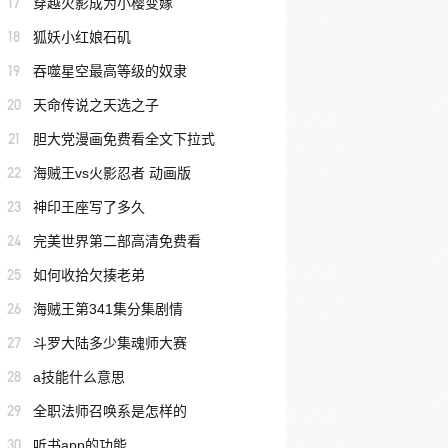
17
穿越火影成为小樱变嫁
18
狐妖小红娘石矶
19
吞噬星空最高等级的奴隶
20
天命传说之天选之子
21
胆大党漫画免费看全文下拉式
22
海贼王vs火影忍者 动画版
23
神印王座写了多久
24
完美世界第二部高清免费看
25
如何收拾欠揍老弟
26
海贼王第341集分集剧情
27
斗罗大陆多少集魂师大赛
28
a技能什么意思
29
全职法师召唤系是怎样的
30
听书app的功能