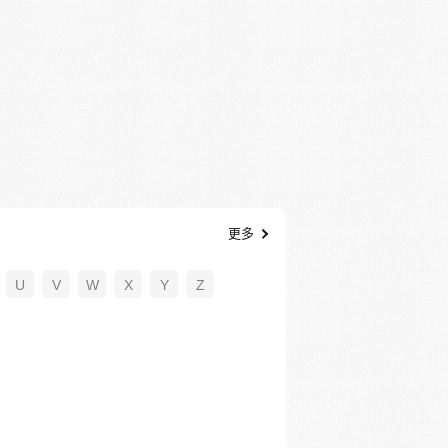
更多
U
V
W
X
Y
Z