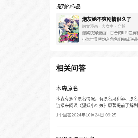
提到的作品
炮灰她不爽剧情很久了
阅文漫画 · 大女主 · 穿越
爆笑快穿漫画！百合的KPI是穿
小说世界替炮灰角色们完成逆袭
什么渣男渣女命运不公，全都退
不过，下达快穿KPI的这位老板
古风冰山男，长得还怪好看的嘞
相关问答
木森原名
木森有多个原名情况，有原名冯和添、原名
链接来阅读《狐妖小红娘》原著提前了解剧
1个回答
2024年10月24日 09:25