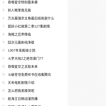
4
吞噬星空特别篇来袭
5
别人眼里我无敌
6
万古最强宗主角最后结局是什么
7
狐妖小红娘第二季127集剧情
8
海贼之忍界降临
9
囧次元最新纯净版
10
1307年圣殿骑士团
11
斗罗大陆2之绝世唐门77
12
吞噬星空之支取未来
13
斗破苍穹免费听书在线看腾讯
14
天命电影剧情介绍
15
怎么把我弟揍哭呢
16
航海王日韩动漫热播