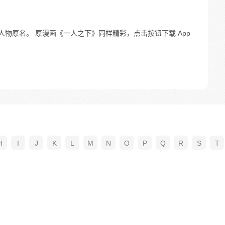
人物原名。 原漫画《一人之下》同样精彩，点击按钮下载 App
H
I
J
K
L
M
N
O
P
Q
R
S
T