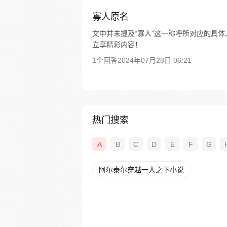
寡人原名
文中并未提及“寡人”这一称呼所对应的具体
立享精彩内容！
1个回答
2024年07月28日 06:21
热门搜索
A
B
C
D
E
F
G
阿尔泰尔穿越一人之下小说