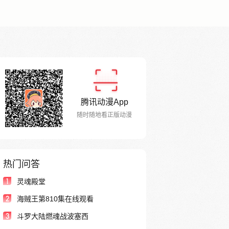
腾讯动漫App
随时随地看正版动漫
热门问答
1
灵魂殿堂
2
海贼王第810集在线观看
3
斗罗大陆燃魂战波塞西