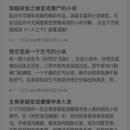
穿越成张之维变成僵尸的小说
起点中文网有海量的精彩作品，涵盖丰富的小说类型，可
前往起点中文网搜索您想要阅读的小说书籍。 点击下方链
接阅读《一人之下》原著漫画！
1 个回答
2024年10月05日 01:49
悟空变成一个乞丐的小说
有一部小说名为《孙悟空·无敌》，在该小说中，孙悟空成
佛后闭关五百年，三界中其传说渐成过去。西牛贺洲只剩
佛门和佛国，一个干瘦的乞丐出现，眼中对如来充满不屑
和怨气。后来得知这乞丐竟是孙悟空分裂出的真灵，而...
1 个回答
2024年09月18日 00:06
主角穿越变成魔猿夺舍人类
以下为您提供一些主角穿越变成魔猿夺舍人类的相关小说
情节。在《洪荒混沌魔猿》中，现代修真者周易穿越混
沌、夺舍混沌魔猿，看其如何超脱大道，成为鸿蒙至尊。
在陈昆穿越的故事里，他激活无限夺舍系统，开局夺舍了