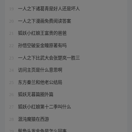
一人之下诸葛青是好人还是坏人
19
一人之下漫画免费阅读答案
20
狐妖小红娘王富贵的爸爸
21
孙悟空破妄金瞳原著有吗
22
一人之下比武大会张楚岚一胜三
23
访问主页是什么意思啊
24
东方秦兰和他老公结局
25
狐妖无暮篇圈外篇
26
狐妖小红娘第十二季叫什么
27
混沌魔猿在西游
28
鬓角头发金色是怎么回事
29