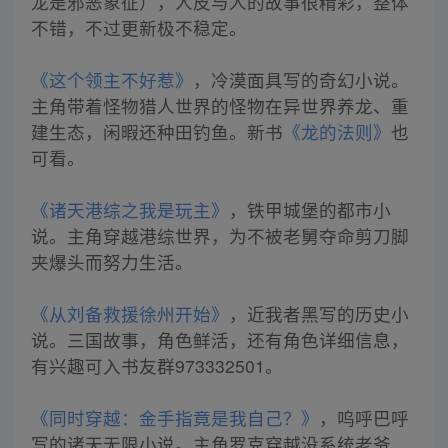
龙是邪恶象征），人皮与人的故事很精彩，整体
不错，不过更新极不稳定。
《这个领主不好惹》
，冷漠面具写的奇幻小说。
主角带着怪物猎人世界的怪物在异世界养龙、重
建生态，闲暇还种田钓鱼。新书
《龙的法则》
也
可看。
《诸天港综之我是玩主》
，铁甲城堡的都市小
说。主角穿越港综世界，为不被老舅夺命剪刀脚
夹爆头而努力生活。
《从刘备救援徐州开始》
，近我者黑写的历史小
说。三国故事，角色鲜活，还有角色详细信息，
有兴趣可入书友群973332501。
《同时穿越：金手指竟是我自己？》
，呜呼巴呼
写的诸天无限小说。主角罗克穿越没系统老爷