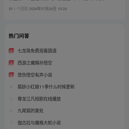
1 个回答
2024年07月24日 10:24
热门问答
七龙珠免费观看国语
1
西游之魔猴孙悟空
2
悲伤悟空有声小说
3
狐妖小红娘11季什么时候更新
4
尊龙江凡短剧在线播放
5
九尾狐的害处
6
伽古拉与魔格大蛇小说
7