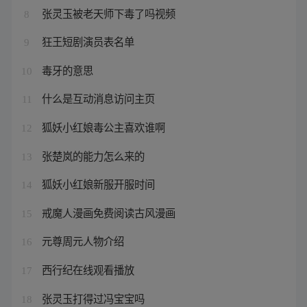
张灵玉被老天师下毒了吗视频
8
狂王短剧演员表名单
9
毒牙的意思
10
什么是互动消息访问主页
11
狐妖小红娘毒公主喜欢谁啊
12
张楚岚的能力怎么来的
13
狐妖小红娘新服开服时间
14
戒魔人漫画免费阅读古风漫画
15
元尊周元人物介绍
16
西行纪在线观看播放
17
张灵玉打得过冯宝宝吗
18