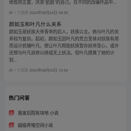
修炼阴五雷，厌恶“肮脏”的自己。在不同的改编作品中...
1 个回答
2024年08月24日 09:26
颜如玉和叶凡什么关系
颜如玉是妖族大帝青帝的后人，妖族公主。她与叶凡的关
系较为复杂。起初，颜如玉因叶凡的荒古圣体对妖族有用
而设计抓捕叶凡，想让叶凡帮助妖族暂存妖帝圣心，或许
还想与叶凡双修以修成无上妖法。但叶凡搅黄了她的计
划...
1 个回答
2024年08月03日 10:54
热门问答
我家后院有块地 小说
1
超级养殖空间小说
2