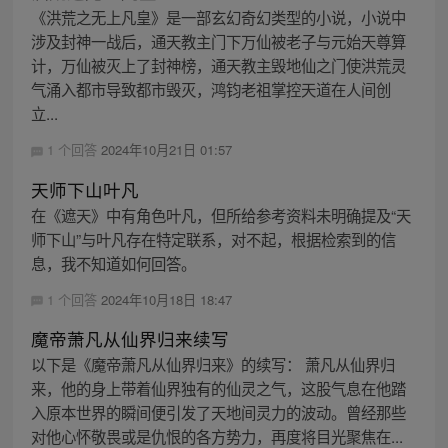
《洪荒之无上凡皇》是一部玄幻奇幻类型的小说，小说中
涉及封神一战后，通天教主门下万仙被老子与元始天尊算
计，万仙被灭上了封神榜，通天教主毁地仙之门使洪荒灵
气涌入都市导致都市毁灭，鸿钧老祖掌控天道在人间创
立...
1 个回答
2024年10月21日 01:57
天师下山叶凡
在《遮天》中有角色叶凡，但所给参考资料未明确提及“天
师下山”与叶凡存在特定联系，对不起，根据检索到的信
息，我不知道如何回答。
1 个回答
2024年10月18日 18:47
魔帝萧凡从仙界归来续写
以下是《魔帝萧凡从仙界归来》的续写： 萧凡从仙界归
来，他的身上带着仙界独有的仙灵之气，这股气息在他踏
入原本世界的瞬间便引发了天地间灵力的波动。曾经那些
对他心怀敬畏或是仇恨的各方势力，再度将目光聚焦在...