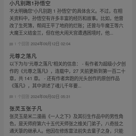
小凡别跑1孙悟空
不太明确您“小凡别跑 1 孙悟空”的具体含义。不过，在相
关资料中，孙悟空有许多丰富的经历和故事。比如，他曾
改了生死簿，帮阎王平了地府的烂账；还曾与牛魔王等六
大魔王义结金兰，但在他大闹天宫遭遇困境时，他...
1 个回答
2024年09月12日 02:04
元尊之落凡
以下为与“元尊之落凡”相关的信息： - 有作者为超级小夕创
作的《元尊之落凡》，连载中，27 天前更新到第一百二十
章，共 141 章。 - 还有作者奔跑的光头创作的原创作品
《落凡》，其中讲述了魂儿千年要...
1 个回答
2024年09月02日 05:31
张灵玉张子凡
张灵玉是米二漫画《一人之下》及其衍生作品中的男性角
色，是天师府第六十五代天师张之维关门弟子，八奇技之
通天箓的继承人。他因在修炼雷法前失去童子之身，只能