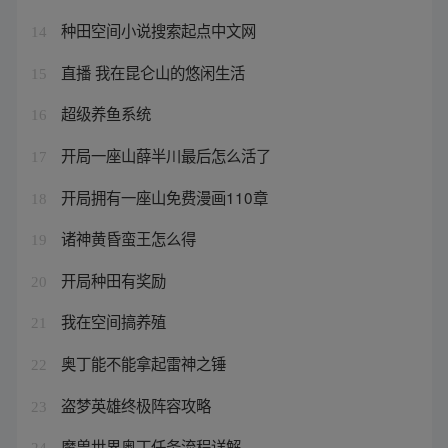
种田空间小说搜索起点中文网
14
直播 我在昆仑山的悠闲生活
15
超级养鱼系统
16
开局一座山薛半川最后怎么活了
17
开局拥有一座山免费漫画110章
18
诸神黄昏蛮王怎么得
19
开局种田有奖励
20
我在空间搞养殖
21
奥丁能不能拿起雷神之锤
22
盗梦英雄终极阵容攻略
23
魔兽世界奥丁任务流程详解
24