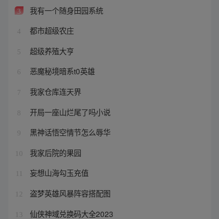
我有一个随身田园系统
3
都市超级农庄
4
超级养殖大亨
5
恶魔秘境暗系t0英雄
6
我家仓库连天界
7
开局一座山烂尾了吗小说
8
黑神话悟空情节怎么辱华
9
我家后院的果园
10
妄想山海勾玉充值
11
盗梦英雄风暴阵容搭配图
12
仙侠神域兑换码大全2023
13