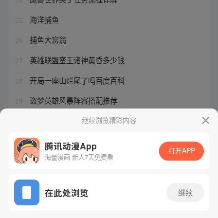
海洋捕鱼
25
捕鱼大富翁
26
英雄联盟蛮王诸神黄昏多少钱
27
开局一座山烂尾了吗百度百科
28
盗梦英雄风暴阵容搭配推荐
29
盗梦英雄土豪最强装备怎么获得
继续浏览精彩内容
30
腾讯动漫App
打开APP
海量漫画 新人7天免费看
腾讯漫画
起点读书
QQ阅读
网站备案/许可证号：粤B2-20090059-5
在此处浏览
继续
Copyright©1998 - 2026 Tencent. All Rights Reserved