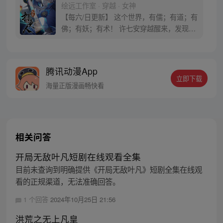
绘远工作室 · 穿越 · 女神
【每六/日更新】 这个世界，有儒；有道；有
佛；有妖；有术！ 许七安穿越醒来，发现自
己身处囹圄，三日后就要流放边陲？！ 他起
初的梦想只是自保，顺便在这个世界里当个
富翁悠闲度日，结果…… 改编自阅文集团作
腾讯动漫App
者卖报小郎君同名小说 QQ群号：
立即下载
799493374
海量正版漫画畅快看
相关问答
开局无敌叶凡短剧在线观看全集
目前未查询到明确提供《开局无敌叶凡》短剧全集在线观
看的正规渠道，无法准确回答。
1 个回答
2024年10月25日 21:56
洪荒之无上凡皇