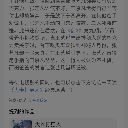
了其他东西，但回到宿舍被张艺凡嫌弃没有买到
巧克力。张艺凡语气不好，田京凡觉得自己辛苦
付出却被嫌弃，于是放下东西离开。在其他选手
劝说下，张艺凡主动向田京凡道歉，二人冰释前
嫌。此事还存在后续，在
《创3》
第九期，学员
带着小礼物登场，当王艺瑾拿出神秘人送的巧克
力卖关子时，台下吃瓜群众猜到神秘人身份，张
艺凡却一脸天真，在王艺瑾引导下，张艺凡直接
用手指向田京凡爸爸，这一行为被认为不礼貌，
而田爸爸的发言让张艺凡当场道歉。
等待电视剧的同时，也可以点击下方链接来阅读
《大奉打更人》
经典原著了！
答案问题点击
举报反馈
提到的作品
大奉打更人