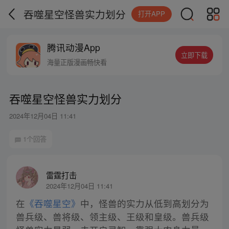
吞噬星空怪兽实力划分
打开APP
腾讯动漫App
立即下载
海量正版漫画畅快看
吞噬星空怪兽实力划分
2024年12月04日 11:41
1个回答
雷霆打击
2024年12月04日 11:41
在
《吞噬星空》
中，怪兽的实力从低到高划分为
兽兵级、兽将级、领主级、王级和皇级。兽兵级