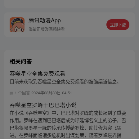
到了陨墨星主人的传承，成为了世界三大强
者之一。然而，在某次与星空吞噬巨兽的大
战中，罗峰不慎失去了肉身。于是，他趁机
腾讯动漫App
取而代之，成为了新的星空吞噬巨兽，同时
立即下载
还形成了人类分身。最终，罗峰迈出了他所
海量正版漫画畅快看
在的星球，走向了宇宙
相关问答
吞噬星空全集免费观看
目前未获取到吞噬星空全集免费观看的准确渠道信息。
1 个回答
2024年08月30日 04:51
吞噬星空罗峰干巴巴塔小说
在小说《吞噬星空》中，巴巴塔对罗峰的成长起到了重要
作用。罗峰在遇到巴巴塔后成为呼延博名义上的弟子，巴
巴塔将陨墨星一脉的传承传授给罗峰，助其修为突飞猛
进。在罗峰面临诸多危机时出谋划策，随着罗峰境界提