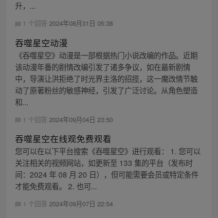
升，...
1 个回答
2024年08月31日 05:38
吞噬星空动漫
《吞噬星空》动漫是一部根据热门小说改编的作品。近期
该动漫年番的剧情改编引发了诸多争议，如在最新剧情
中，导演让洪拒绝了时光界主洛的招揽，这一魔改情节触
动了原著粉丝的敏感神经，引发了广泛讨论。从角色塑造
和...
1 个回答
2024年09月04日 23:50
吞噬星空在线观免费观看
您可以在以下平台搜索《吞噬星空》进行观看： 1. 您可以
关注相关的视频网站，如更新至 133 集的平台（发布时
间：2024 年 08 月 20 日），但可能需要会员或特定条件
才能免费观看。 2. 也可...
1 个回答
2024年09月07日 22:54