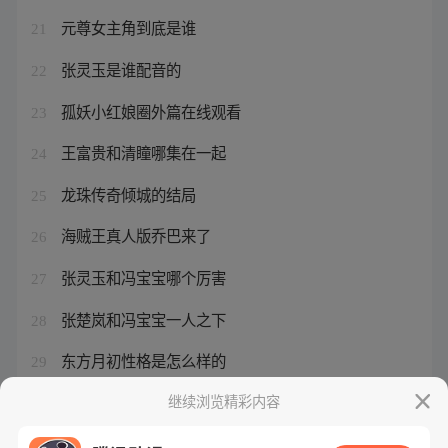
元尊女主角到底是谁
21
张灵玉是谁配音的
22
孤妖小红娘圈外篇在线观看
23
王富贵和清瞳哪集在一起
24
龙珠传奇倾城的结局
25
海贼王真人版乔巴来了
26
张灵玉和冯宝宝哪个厉害
27
张楚岚和冯宝宝一人之下
28
东方月初性格是怎么样的
29
穿越一人之下成为张楚岚
继续浏览精彩内容
30