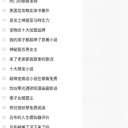
17
热门的御兽宠物
18
黑莲花攻略实体书番外
19
恶龙之神提亚马特实力
20
宠物店十大加盟品牌
21
我的弟子都超神了原著小说
22
神秘复苏男女主
23
来了老弟那首歌里的歌词
24
十大萌宝小说
25
超神宠兽店小说在哪看免费
26
恰似寒光遇骄阳漫画最新话
27
傻子女婿楚尘
28
师兄很妖孽免费阅读
29
吕布的人生模拟器评价
30
吕布被阉了活下来了吗