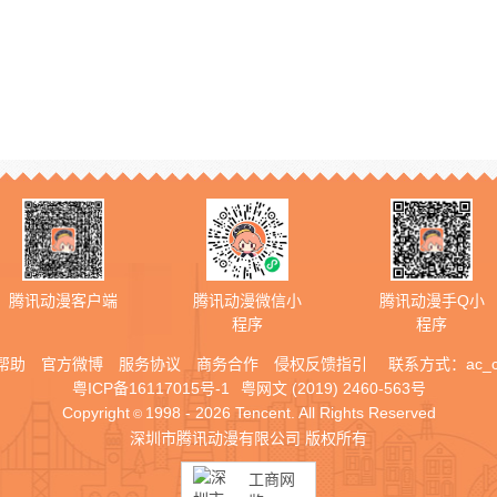
腾讯动漫客户端
腾讯动漫微信小
腾讯动漫手Q小
程序
程序
帮助
官方微博
服务协议
商务合作
侵权反馈指引
联系方式：
ac_
粤ICP备16117015号-1
粤网文 (2019) 2460-563号
Copyright
1998 - 2026 Tencent. All Rights Reserved
©
深圳市腾讯动漫有限公司 版权所有
工商网