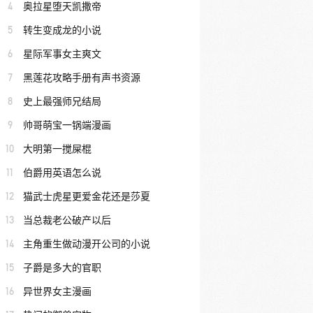
4
奥拉星堕天凯撒帝
5
转生变成龙的小说
6
星际军事女主爽文
7
黑莲花攻略手册有声书资源
8
史上最强师兄结局
9
帅哥萌宝一锅端漫画
10
大明第一搅屎棍
11
伯爵用英语怎么说
12
猫武士虎星更爱金花还是莎夏
13
当总裁老公破产以后
14
主角重生做动漫开公司的小说
15
子爵是多大的官职
16
异世界女主漫画