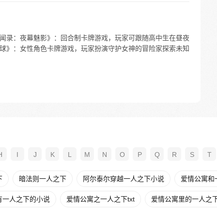
神异闻录：夜幕魅影》：回合制卡牌游戏，玩家可跟随高中生在昼夜
神星球》：女性角色卡牌游戏，玩家扮演守护女神的冒险家探索未知
H
I
J
K
L
M
N
O
P
Q
R
S
T
下
暗法则一人之下
阿尔泰尔穿越一人之下小说
爱情公寓和
有一人之下的小说
爱情公寓之一人之下txt
爱情公寓里的一人之下t