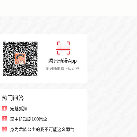
腾讯动漫App
随时随地看正版动漫
热门问答
1
宠魅狐狸
2
掌中娇短剧100集全
3
身为龙族公主的我不可能这么弱气