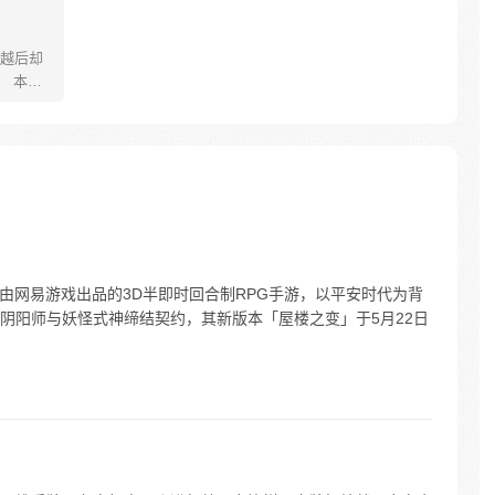
越后却
。 本是
还不够
各种异能
”，陆鸣
牌，可以封
：由网易游戏出品的3D半即时回合制RPG手游，以平安时代为背
阴阳师与妖怪式神缔结契约，其新版本「屋楼之变」于5月22日