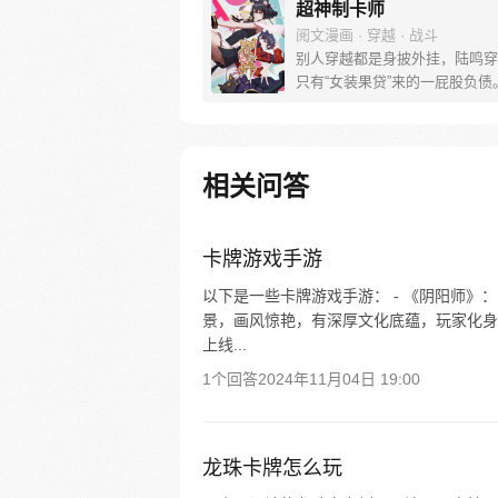
超神制卡师
阅文漫画 · 穿越 · 战斗
别人穿越都是身披外挂，陆鸣穿
只有“女装果贷”来的一屁股负债
一名程序狗，深夜加班猝死难道
惨吗？！ 哇靠！这居然还是个
职业充斥的异世界！作为“制卡师
陷入了沉思。 如果制卡技术和写程序的
相关问答
方法一样......那岂不是一张卡
装无限的世界？！
卡牌游戏手游
以下是一些卡牌游戏手游： - 《阴阳师》
景，画风惊艳，有深厚文化底蕴，玩家化身
上线...
1个回答
2024年11月04日 19:00
龙珠卡牌怎么玩