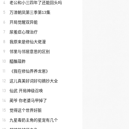
4
老公和小三四年了还能回头吗
5
万渣朝凤第三季第13集
6
开局觉醒双异能
7
尿羞症心理治疗
8
我原来是修仙大佬漫
9
邻里与邻居意思的区别
10
醯醢葅鲊
11
《我在修仙界养龙崽》
12
这儿真美好词好句摘抄大全
13
仙武 开局神级召唤
14
蔺爷 你老婆马甲掉了
15
觉得这个世界好脏
16
九星毒奶主角的星宠有几个