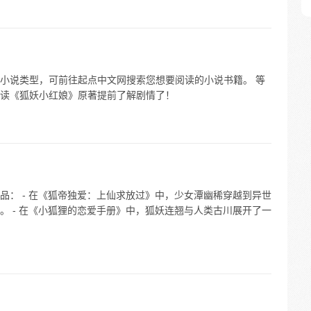
小说类型，可前往起点中文网搜索您想要阅读的小说书籍。 等
读《狐妖小红娘》原著提前了解剧情了！
品： - 在《狐帝独爱：上仙求放过》中，少女潭幽稀穿越到异世
。 - 在《小狐狸的恋爱手册》中，狐妖连翘与人类古川展开了一