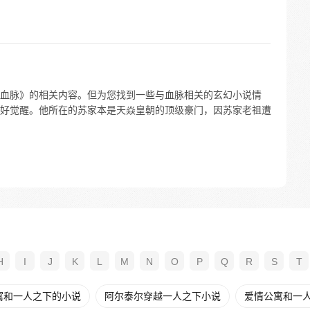
血脉》的相关内容。但为您找到一些与血脉相关的玄幻小说情
好觉醒。他所在的苏家本是天焱皇朝的顶级豪门，因苏家老祖遭
H
I
J
K
L
M
N
O
P
Q
R
S
T
寓和一人之下的小说
阿尔泰尔穿越一人之下小说
爱情公寓和一