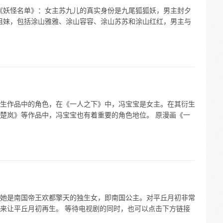
 《妖怪名单》：女主苏九儿的真实身份是九尾狐狐妖，男主封夕
三姐妹，包括涂山雅雅、涂山容容、涂山苏苏和涂山红红，男主与
生作品中的角色，在《一人之下》中，冯宝宝是女主。在其衍生
楚岚》等作品中，冯宝宝也有着重要的角色地位。 原漫画《一
她是南国帝王欢都擎天的独生女，即南国公主。对平丘月初非常
来让平丘月初再生。 等待电视剧的同时，也可以点击下方链接