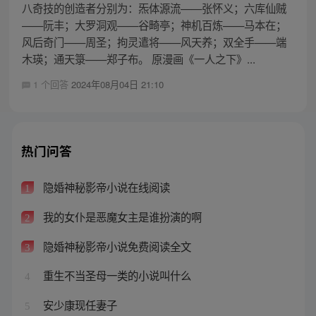
八奇技的创造者分别为：炁体源流——张怀义；六库仙贼
——阮丰；大罗洞观——谷畸亭；神机百炼——马本在；
风后奇门——周圣；拘灵遣将——风天养；双全手——端
木瑛；通天箓——郑子布。 原漫画《一人之下》...
1 个回答
2024年08月04日 21:10
热门问答
隐婚神秘影帝小说在线阅读
1
我的女仆是恶魔女主是谁扮演的啊
2
隐婚神秘影帝小说免费阅读全文
3
重生不当圣母一类的小说叫什么
4
安少康现任妻子
5