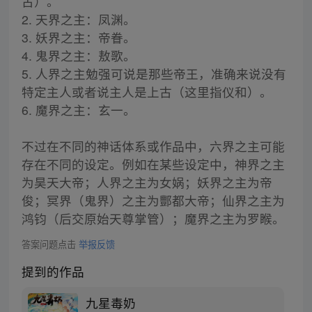
古）。
2. 天界之主：凤渊。
3. 妖界之主：帝眷。
4. 鬼界之主：敖歌。
5. 人界之主勉强可说是那些帝王，准确来说没有
特定主人或者说主人是上古（这里指仪和）。
6. 魔界之主：玄一。
不过在不同的神话体系或作品中，六界之主可能
存在不同的设定。例如在某些设定中，神界之主
为昊天大帝；人界之主为女娲；妖界之主为帝
俊；冥界（鬼界）之主为酆都大帝；仙界之主为
鸿钧（后交原始天尊掌管）；魔界之主为罗睺。
答案问题点击
举报反馈
提到的作品
九星毒奶