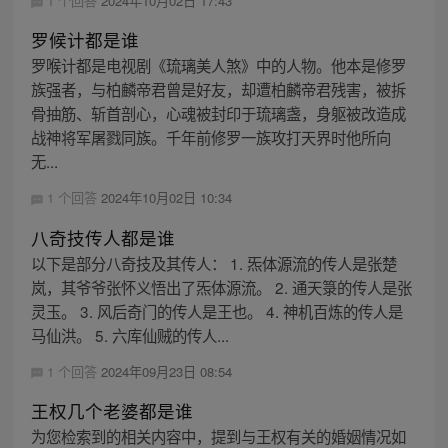
1 个回答
2024年10月02日 17:43
罗候计都是谁
罗喉计都是电视剧《琉璃美人煞》中的人物。他本是修罗
族强者，与柏麟帝君曾是好友，却遭柏麟帝君残害，被拆
骨抽筋、斩首剖心，心魂被封印于琉璃盏，身躯被改造成
战神将军屠戮同族。千年前修罗一族攻打天界时他所向
无...
1 个回答
2024年10月02日 10:34
八奇技传人都是谁
以下是部分八奇技及其传人： 1. 炁体源流的传人是张楚
岚，其爷爷张怀义悟出了炁体源流。 2. 通天箓的传人是张
灵玉。 3. 风后奇门的传人是王也。 4. 神机百炼的传人是
马仙洪。 5. 六库仙贼的传人...
1 个回答
2024年09月23日 08:54
王权几个老婆都是谁
为您检索到的相关内容中，提到与王权有关的婚姻情况如