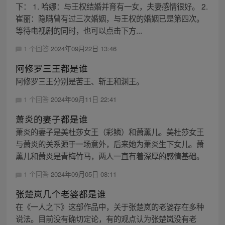
下： 1. 哈娜：与王权结婚并育有一女，夫妻感情很好。 2.
崔丽：隐瞒曾有过三次婚姻，与王权的婚姻已是第四次。
等待电视剧的同时，也可以点击下方...
1 个回答
2024年09月22日 13:46
阿修罗三王都是谁
阿修罗三王分别是苦王、斩王和渊王。
1 个回答
2024年09月11日 22:41
萧炎的妻子都是谁
萧炎的妻子是美杜莎女王（彩鳞）和萧薰儿。美杜莎女王
与萧炎的关系源于一场意外，后来她为萧炎生下女儿。萧
薰儿和萧炎是青梅竹马，两人一直有着深厚的感情基础。
1 个回答
2024年09月05日 08:11
张楚岚几个老婆都是谁
在《一人之下》这部作品中，关于张楚岚的老婆存在多种
说法。目前没有确切定论，有的观点认为张楚岚没有老