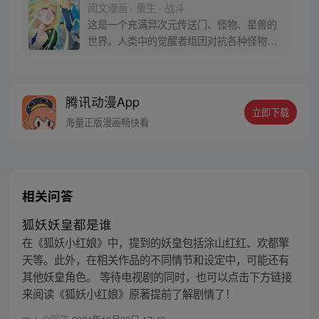
阅文漫画 · 重生 · 战斗
这是一个充满异次元传送门、怪物、星兽的
世界。人类中的觉醒者组团对抗各种怪物，
守护着和平。魂穿而来的江小皮在漂亮姐姐
的贴心教育下，从一个低能儿，成长为队友
跟对手都要吓一哆嗦的医疗系觉醒者，因其
腾讯动漫App
奶谁谁社死的特点，人称“毒奶”（每周六、
立即下载
周日更新）
海量正版漫画畅快看
相关问答
狐妖妖皇都是谁
在《狐妖小红娘》中，提到的妖皇包括涂山红红、欢都擎
天等。此外，在相关作品的不同情节和设定中，可能还有
其他妖皇角色。 等待电视剧的同时，也可以点击下方链接
来阅读《狐妖小红娘》原著提前了解剧情了！