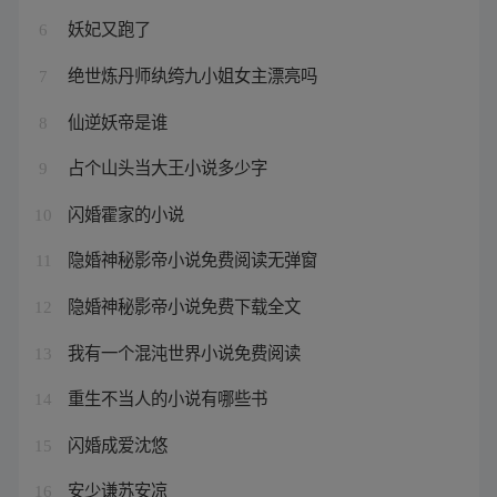
妖妃又跑了
6
绝世炼丹师纨绔九小姐女主漂亮吗
7
仙逆妖帝是谁
8
占个山头当大王小说多少字
9
闪婚霍家的小说
10
隐婚神秘影帝小说免费阅读无弹窗
11
隐婚神秘影帝小说免费下载全文
12
我有一个混沌世界小说免费阅读
13
重生不当人的小说有哪些书
14
闪婚成爱沈悠
15
安少谦苏安凉
16