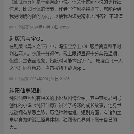
《仙武帝尊》是一部网络小说。但关于这部小说的更详细
信息，比如具体的情节、作者写作风格特点等，您能否给
我更明确的提问方向，以便我为您更精准地回答？ 不知道
1 个回答
2024年10月08日 23:29
剧版冯宝宝OL
在剧版《异人之下》中，冯宝宝穿上 OL 服后简直和平时
判若两人。衣服十分得体，戴上眼镜显得十分典雅温顺，
但这只是表面现象，她随时可能掏出铲子。 原漫画《一人
之下》同样精彩，点击按钮下载 App ...
1 个回答
2024年09月21日 21:25
纯阳仙尊短剧
纯阳仙尊短剧有相关的小说及剧情介绍。其中燕灵君副号
创作的小说《纯阳仙尊》讲述了杨寒的成长故事，他身世
成谜拥有禁忌血脉，历经种种磨难。短剧方面，有诸如主
角以身为炉锻造怪异体制，独闯修真界创下属于自己的
天...