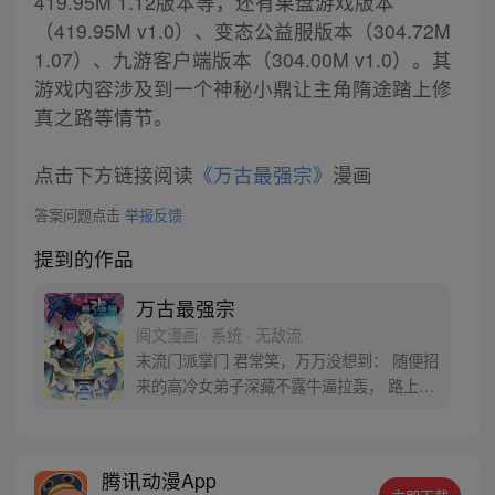
419.95M 1.12版本等，还有果盘游戏版本
（419.95M v1.0）、变态公益服版本（304.72M
1.07）、九游客户端版本（304.00M v1.0）。其
游戏内容涉及到一个神秘小鼎让主角隋途踏上修
真之路等情节。
点击下方链接阅读
《万古最强宗》
漫画
答案问题点击
举报反馈
提到的作品
万古最强宗
阅文漫画 · 系统 · 无敌流
末流门派掌门 君常笑，万万没想到： 随便招
来的高冷女弟子深藏不露牛逼拉轰， 路上闭
眼救救的男弟子竟是第一天才， 踢个球把重
生后的武帝踢到怀疑人生 看着废物的小弟是
个陨落的天才 这个宗门，全是妖孽啊…… 上
腾讯动漫App
苍要我末流门派逆天，挡不住啊