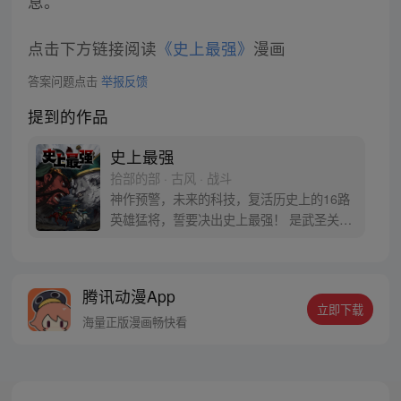
息。
点击下方链接阅读
《史上最强》
漫画
答案问题点击
举报反馈
提到的作品
史上最强
拾部的部 · 古风 · 战斗
神作预警，未来的科技，复活历史上的16路
英雄猛将，誓要决出史上最强！ 是武圣关云
长、还是西楚霸王项羽，是一人之下的吕奉
先，还是满洲第一勇士鳌拜 两两对决，生死
格斗，最终获胜者，将会获得一个愿望！ 粉
腾讯动漫App
丝群：481670726
立即下载
海量正版漫画畅快看