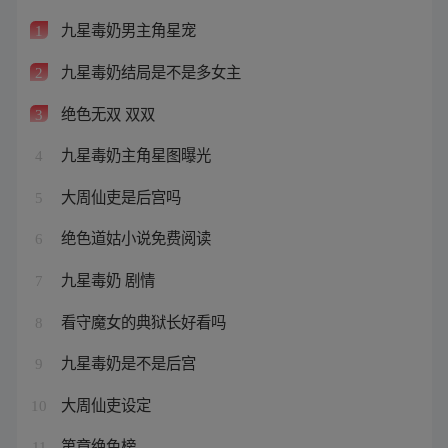
九星毒奶男主角星宠
1
九星毒奶结局是不是多女主
2
绝色无双 双双
3
九星毒奶主角星图曝光
4
大周仙吏是后宫吗
5
绝色道姑小说免费阅读
6
九星毒奶 剧情
7
看守魔女的典狱长好看吗
8
九星毒奶是不是后宫
9
大周仙吏设定
10
第章绝色榜
11