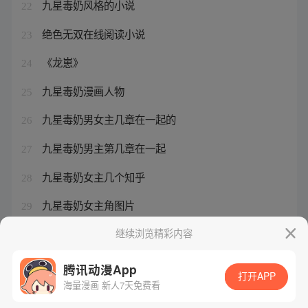
九星毒奶风格的小说
22
绝色无双在线阅读小说
23
《龙崽》
24
九星毒奶漫画人物
25
九星毒奶男女主几章在一起的
26
九星毒奶男主第几章在一起
27
九星毒奶女主几个知乎
28
九星毒奶女主角图片
29
绝色无双奇迹暖暖高分搭配
继续浏览精彩内容
30
腾讯动漫App
打开APP
海量漫画 新人7天免费看
腾讯漫画
起点读书
QQ阅读