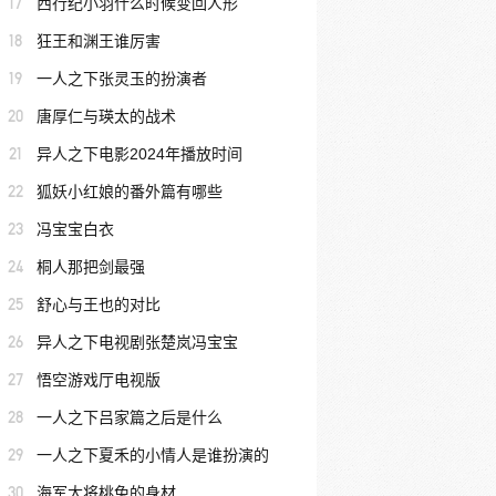
17
西行纪小羽什么时候变回人形
18
狂王和渊王谁厉害
19
一人之下张灵玉的扮演者
20
唐厚仁与瑛太的战术
21
异人之下电影2024年播放时间
22
狐妖小红娘的番外篇有哪些
23
冯宝宝白衣
24
桐人那把剑最强
25
舒心与王也的对比
26
异人之下电视剧张楚岚冯宝宝
27
悟空游戏厅电视版
28
一人之下吕家篇之后是什么
29
一人之下夏禾的小情人是谁扮演的
30
海军大将桃兔的身材