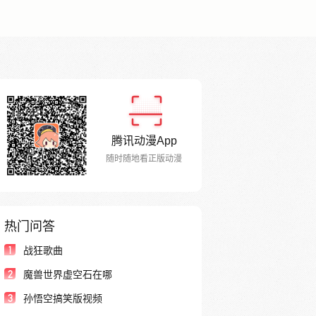
腾讯动漫App
随时随地看正版动漫
热门问答
1
战狂歌曲
2
魔兽世界虚空石在哪
3
孙悟空搞笑版视频