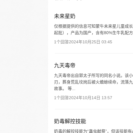
点，人称“毒奶”（每周六、周日
未来星奶
仅根据提供的信息可知蒙牛未来星儿童成长牛奶
起批），产品为国产，含有80%生牛乳配方
1个回答
2024年10月25日 03:45
九天毒帝
九天毒帝出自郭太子所写的同名小说。该小
刃，葬身荒乱坟岗后被火蟾蜍续命，流落九
故事。 等...
1个回答
2024年10月14日 13:57
奶毒解控技能
奶毒的解控技能为“蛊虫献祭”，但该技能