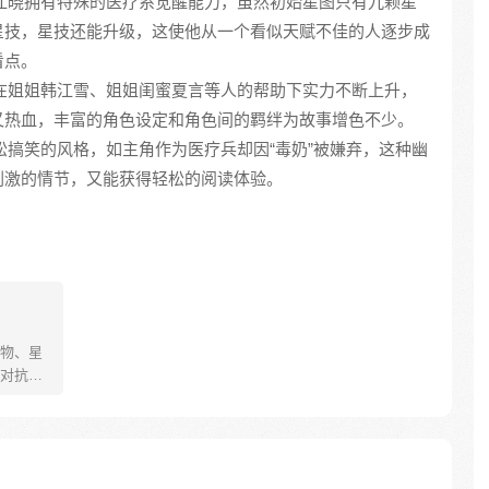
主角江晓拥有特殊的医疗系觉醒能力，虽然初始星图只有九颗星
星技，星技还能升级，这使他从一个看似天赋不佳的人逐步成
看点。
主角在姐姐韩江雪、姐姐闺蜜夏言等人的帮助下实力不断上升，
又热血，丰富的角色设定和角色间的羁绊为故事增色不少。
有轻松搞笑的风格，如主角作为医疗兵却因“毒奶”被嫌弃，这种幽
刺激的情节，又能获得轻松的阅读体验。
物、星
对抗各
的江小
一个低
一哆嗦
死的特