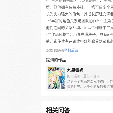
- **主角的特殊能力与成长路径**：
槽，但他拥有独特外挂，一槽可放多个
长为实力强大的角色，其成长历程充满
- **丰富的角色关系与团队协作**：
他们之间的关系互动、团队合作既中二
- **作品风格**：小说充满段子，具
默元素使读者在阅读中既能感受到紧张
举报反馈
答案问题点击
提到的作品
九星毒奶
阅文漫画 · 重生 · 战斗
这是一个充满异次元传送门、怪
兽的世界。人类中的觉醒者组团
种怪物，守护着和平。魂穿而来
皮在漂亮姐姐的贴心教育下，从
能儿，成长为队友跟对手都要吓
的医疗系觉醒者，因其奶谁谁社
相关问答