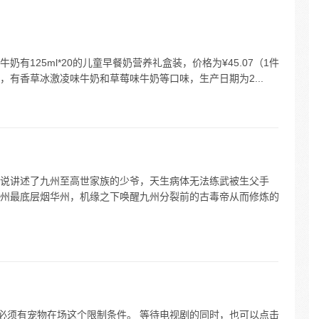
更新）
有125ml*20的儿童早餐奶营养礼盒装，价格为¥45.07（1件
，有香草冰激凌味牛奶和草莓味牛奶等口味，生产日期为2...
说讲述了九州至高世家族的少爷，天生病体无法练武被生父手
州最底层烟华州，机缘之下唤醒九州分裂前的古毒帝从而修炼的
有必须有宠物在场这个限制条件。 等待电视剧的同时，也可以点击