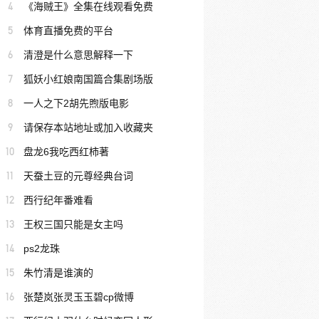
4
《海贼王》全集在线观看免费
5
体育直播免费的平台
6
清澄是什么意思解释一下
7
狐妖小红娘南国篇合集剧场版
8
一人之下2胡先煦版电影
9
请保存本站地址或加入收藏夹
10
盘龙6我吃西红柿著
11
天蚕土豆的元尊经典台词
12
西行纪年番难看
13
王权三国只能是女主吗
14
ps2龙珠
15
朱竹清是谁演的
16
张楚岚张灵玉玉碧cp微博