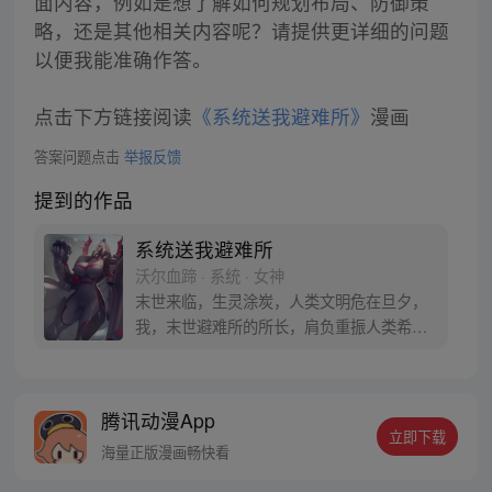
面内容，例如是想了解如何规划布局、防御策
略，还是其他相关内容呢？请提供更详细的问题
以便我能准确作答。
点击下方链接阅读
《系统送我避难所》
漫画
答案问题点击
举报反馈
提到的作品
系统送我避难所
沃尔血蹄 · 系统 · 女神
末世来临，生灵涂炭，人类文明危在旦夕，
我，末世避难所的所长，肩负重振人类希望
的重担！总裁、电工、程序员等职业人在末
世无用武之地？别怕来我的地下系统避难所
辅佐我吧， we need you！ 每周四更，周一
腾讯动漫App
周三周五周日更新。请大家多多支持血蹄。
立即下载
海量正版漫画畅快看