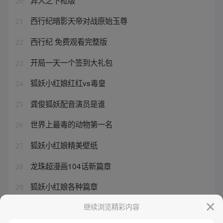
20
西行纪暗影天帝对战原始玉尊
21
西行纪 免费观看完整版
22
开局一天一个签到大礼包
23
狐妖小红娘红红vs毒皇
24
龚俊狐妖配音演员是谁
25
世界上最毒的动物第一名
26
狐妖小红娘精美壁纸
27
龙珠超漫画104话新篇章
28
狐妖小红娘各种篇章
29
一人之下动漫有几季多少集
继续浏览精彩内容
30