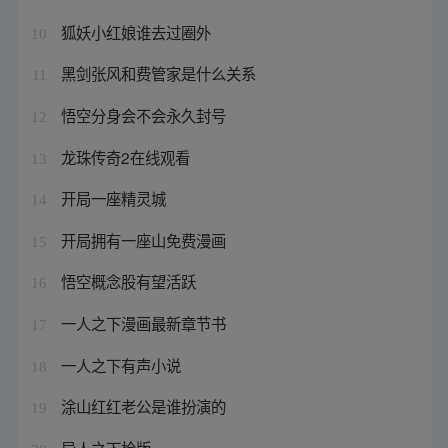
狐妖小红娘谁去过圈外
10
黑剑张风和费管家是什么关系
11
悟空分身会不会永久封号
12
龙珠传奇2在线观看
13
开局一座精灵城
14
开局拥有一座山免费漫画
15
悟空概念股有望活跃
16
一人之下漫画最新章节书
17
一人之下有声小说
18
涂山红红老公是谁扮演的
19
异人之下枪版