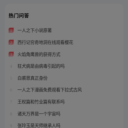
热门问答
一人之下小说原著
1
西行记穷奇地洞在线观看樱花
2
火焰角鹰兽的获得方式
3
狂犬病是由病毒引起的吗
4
白裘恩真正身份
5
一人之下漫画免费观看下拉式古风
6
王权篇和竹业篇有联系吗
7
诸天万界是一个宇宙吗
8
张玲玉是天师继承人吗
9