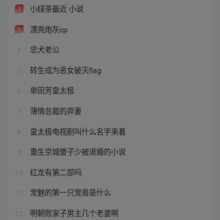
小绿茶最近 小说
2
漂亮炮灰cp
3
忠犬老公
4
转生成为恶女破灭flag
5
单田芳皇太极
6
薄情总裁的弃妻
7
皇太极电视剧叫什么名字来着
8
重生京城傻子少被退婚的小说
9
红龙有第二部吗
10
宠魅的第一只宠兽是什么
11
明朝败家子男主几个老婆啊
12