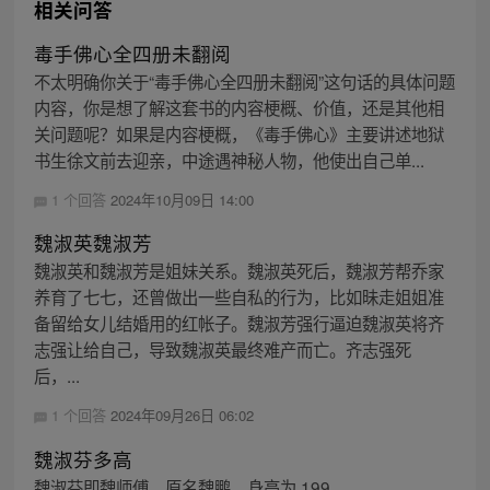
相关问答
毒手佛心全四册未翻阅
不太明确你关于“毒手佛心全四册未翻阅”这句话的具体问题
内容，你是想了解这套书的内容梗概、价值，还是其他相
关问题呢？如果是内容梗概，《毒手佛心》主要讲述地狱
书生徐文前去迎亲，中途遇神秘人物，他使出自己单...
1 个回答
2024年10月09日 14:00
魏淑英魏淑芳
魏淑英和魏淑芳是姐妹关系。魏淑英死后，魏淑芳帮乔家
养育了七七，还曾做出一些自私的行为，比如昧走姐姐准
备留给女儿结婚用的红帐子。魏淑芳强行逼迫魏淑英将齐
志强让给自己，导致魏淑英最终难产而亡。齐志强死
后，...
1 个回答
2024年09月26日 06:02
魏淑芬多高
魏淑芬即魏师傅，原名魏鹏，身高为 199 。