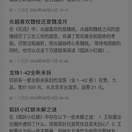
1 个回答
2024年09月21日 13:17
炎越喜欢魏枝还是魏凌月
在《花戎》中，炎越喜欢的是魏枝。炎越和魏枝之间的感
情经历了三生三世的虐恋，充满了悲欢离合和宿命的考
验。尽管过程曲折，但炎越始终心系魏枝。 等待电视剧的
同时，也可以点击下方链接来阅读《狐妖小红娘》...
1 个回答
2024年09月17日 01:42
龙珠1-42全新未拆
目前有一套全新未拆封的龙珠（全 1--42 册 ）在售，九
品，售价 500 元，从北京丰台发货，运费 21 元。
1 个回答
2024年09月16日 04:14
狐妖小红娘未解之谜
在《狐妖小红娘》中存在以下一些未解之谜： 1. 王权霸业
在圈外遇到了什么，导致其好兄弟死伤且丢失剑心？ 2. 王
权霸业为何一直不娶妻，却纳东方淮竹为妾而非娶她为