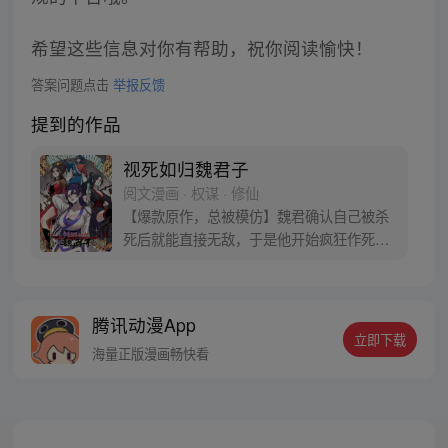
希望这些信息对你有帮助，祝你阅读愉快！
答案问题点击
举报反馈
提到的作品
视死如归魏君子
阅文漫画 · 权谋 · 修仙
【爆款原作，总被模仿】魏君确认自己被杀
死后就能直接无敌，于是他开始疯狂作死。
然后，他发现这个世界有毒。 他把纨绔干翻
在地，纨绔夸他打得好，最好再来一巴掌。
他把狗皇帝骂到狗血淋头，狗皇帝竟发誓护
腾讯动漫App
他一世周全。 他替天煞孤星女神捕撑腰，神
立即下载
捕表示这辈子只能以身相许。魏君：别闹！
海量正版漫画畅快看
我只是想死，怎么就这么难呢？