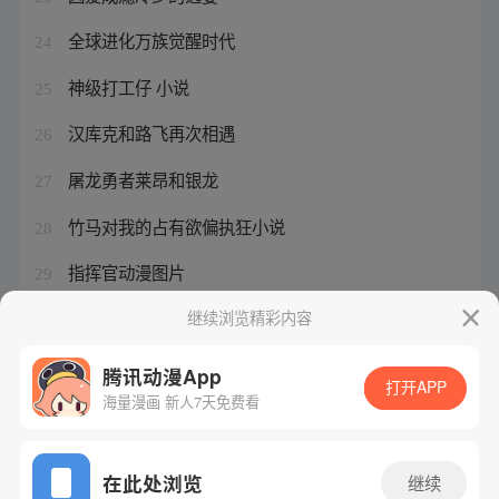
全球进化万族觉醒时代
24
神级打工仔 小说
25
汉库克和路飞再次相遇
26
屠龙勇者莱昂和银龙
27
竹马对我的占有欲偏执狂小说
28
指挥官动漫图片
29
总裁攻宝宝受
继续浏览精彩内容
30
腾讯动漫App
打开APP
海量漫画 新人7天免费看
腾讯漫画
起点读书
QQ阅读
网站备案/许可证号：粤B2-20090059-5
在此处浏览
继续