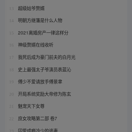
超级姑爷赘婿
13
明朝方继藩是什么人物
14
2021离婚房产一律这样分
15
神级赘婿在线收听
16
我死后成为豪门前夫的白月光
17
史上最强太子爷演员表蓝沁
18
傅少不爱请放手傅景聿
19
开局系统奖励大帝修为陈玄
20
魅宠天下女尊
21
庶女攻略第二部 卷7
22
囚爱成瘾冷少的逃妻
23