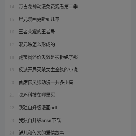
万古龙神动漫免费观看第二季
14
尸兄漫画更新到几章
15
王者荣耀的王者号
16
混元珠怎么形成的
17
藏宝阁还价失效是被拒绝了那
18
反派开局灭杀女主全族的小说
19
首席御灵师动漫一共多少集
20
吃鸡科技在哪里买
21
我独自升级漫画pdf
22
我独自升级arise下载
23
鲜儿和传文的爱情故事
24