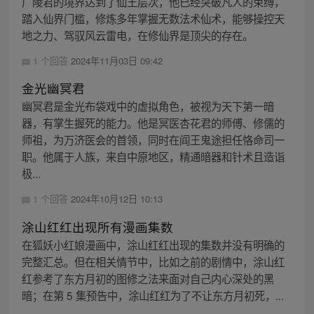
广陵君的境界达到了仙王层次，他已经突破凡人的束缚，
踏入仙界门槛，修炼多年掌握无数法术仙术，能够操控天
地之力、驾驭风云雷电，在修仙界是顶尖的存在。
1 个回答
2024年11月03日 09:42
金光幽冥君
幽冥君是金光布袋戏中的虚拟角色，被视为天下第一暗
器，有掌生握死的能力。他是冥医杏花君的师傅、修儒的
师祖，为万济医会的首领，同时在阎王鬼途担任恪命司一
职。他属于人族，来自中原地区，精通暗器和针术且造诣
极...
1 个回答
2024年10月12日 10:13
涂山红红出现所有漫画集数
在狐妖小红娘漫画中，涂山红红出现的集数并没有明确的
完整汇总。但在相关情节中，比如之前的剧情中，涂山红
红参考了东方月初的图修之法来面对自己内心深处的黑
暗；在第 5 集预告中，涂山红红为了不让东方月初死，...