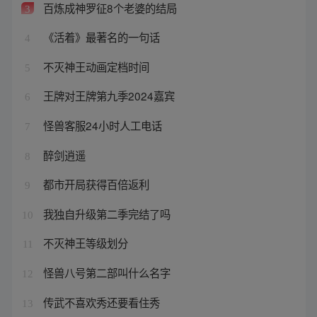
百炼成神罗征8个老婆的结局
3
《活着》最著名的一句话
4
不灭神王动画定档时间
5
王牌对王牌第九季2024嘉宾
6
怪兽客服24小时人工电话
7
醉剑逍遥
8
都市开局获得百倍返利
9
我独自升级第二季完结了吗
10
不灭神王等级划分
11
怪兽八号第二部叫什么名字
12
传武不喜欢秀还要看住秀
13