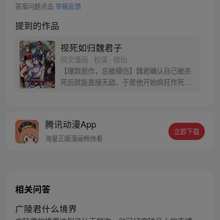
答案问题点击
举报反馈
提到的作品
视死如归魏君子
阅文漫画 · 权谋 · 修仙
【爆款原作，总被模仿】魏君确认自己被杀
死后就能直接无敌，于是他开始疯狂作死。
然后，他发现这个世界有毒。 他把纨绔干翻
在地，纨绔夸他打得好，最好再来一巴掌。
他把狗皇帝骂到狗血淋头，狗皇帝竟发誓护
腾讯动漫App
他一世周全。 他替天煞孤星女神捕撑腰，神
立即下载
捕表示这辈子只能以身相许。魏君：别闹！
海量正版漫画畅快看
我只是想死，怎么就这么难呢？
相关问答
广陵君什么境界