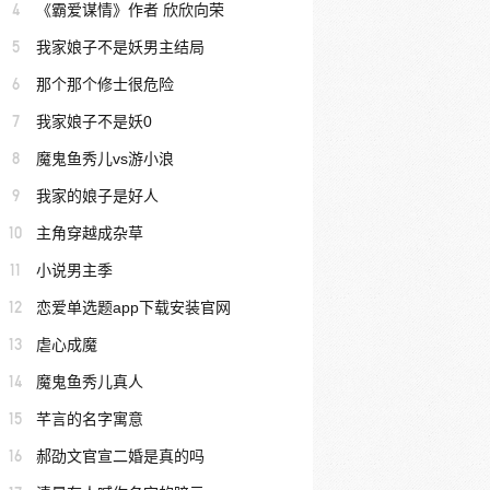
4
《霸爱谋情》作者 欣欣向荣
5
我家娘子不是妖男主结局
6
那个那个修士很危险
7
我家娘子不是妖0
8
魔鬼鱼秀儿vs游小浪
9
我家的娘子是好人
10
主角穿越成杂草
11
小说男主季
12
恋爱单选题app下载安装官网
13
虐心成魔
14
魔鬼鱼秀儿真人
15
芊言的名字寓意
16
郝劭文官宣二婚是真的吗