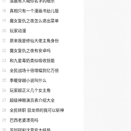
17
清晨有人喊你名字的暗示
18
真相只有一个漫画书幼儿版
19
魔女复仇之夜怎么退出菜单
20
玩家动漫
21
原来我是修仙大佬主角身份
22
魔女复仇之夜有安卓吗
23
和九星毒奶类似吸收技能
24
全民战场十倍增幅到亿万倍
25
季暖穿越小说叫什么
26
玩家超正义几个女主角
27
超级神眼演员表介绍大全
28
全民转职 驭龙师的我可以斩神
29
巴西老婆漂亮吗
30
苏时砚和沈意安大结局