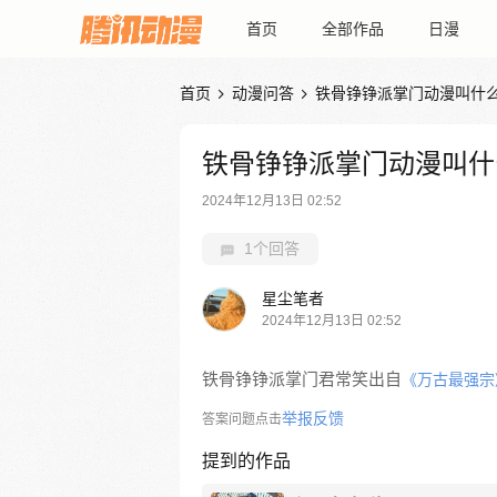
首页
全部作品
日漫
首页
动漫问答
铁骨铮铮派掌门动漫叫什


铁骨铮铮派掌门动漫叫什
2024年12月13日 02:52
1个回答
星尘笔者
2024年12月13日 02:52
铁骨铮铮派掌门君常笑出自
《万古最强宗
举报反馈
答案问题点击
提到的作品