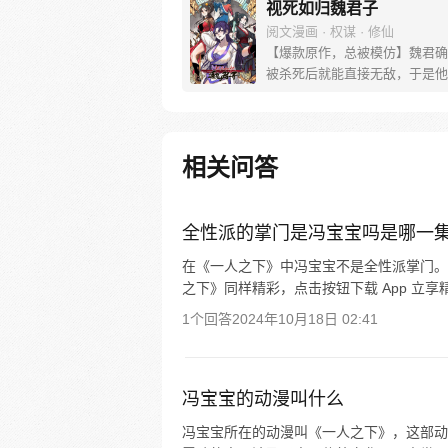
视死如归魏君子
阅文漫画 · 权谋 · 修仙
【爆款原作，总被模仿】魏君确
被杀死后就能直接无敌，于是他
狂作死。然后，他发现这个世界
他把纨绔干翻在地，纨绔夸他打
最好再来一巴掌。 他把狗皇帝
淋头，狗皇帝竟发誓护他一世周
相关问答
替天煞孤星女神捕撑腰，神捕表
子只能以身相许。魏君：别闹！
想死，怎么就这么难呢？
全性派的掌门是冯宝宝吗是哪一
在《一人之下》中冯宝宝不是全性派掌门。
之下》同样精彩，点击按钮下载 App 立享
1个回答
2024年10月18日 02:41
冯宝宝的动漫叫什么
冯宝宝所在的动漫叫《一人之下》，这部动