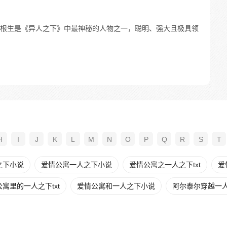
根生是《异人之下》中最神秘的人物之一，聪明、强大且极具领
H
I
J
K
L
M
N
O
P
Q
R
S
T
之下小说
爱情公寓一人之下小说
爱情公寓之一人之下txt
爱
寓里的一人之下txt
爱情公寓和一人之下小说
阿尔泰尔穿越一