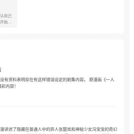
认自己
开始疯
有毒。
得好，
骂到狗血
全。 他
示这辈
我只是
集
没有资料表明存在有这样错误设定的剧集内容。 原漫画《一人
精彩内容！
漫讲述了隐藏在普通人中的异人张楚岚和神秘少女冯宝宝的奇幻