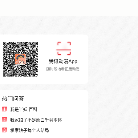
腾讯动漫App
随时随地看正版动漫
热门问答
1
我是半妖 百科
2
我家娘子不是妖白千羽本体
3
掌家娘子每个人结局