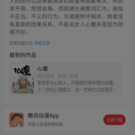
人的经历以及未能满足的欲望等因素有关，例如
求不得、怨憎会等。而阴德在佛教词汇中，是指
不正当、不义的行为，与道德败坏相关。两者没
有直接的因果关系，不能说女人心魔多是因为阴
德不好。
答案问题点击
举报反馈
提到的作品
心魔
阅文漫画 · 穿越 · 妖怪
要说李云心是人，可他做的事却堪比妖魔。
上一世的心理医生，这一世转生为会操弄术
法的画师，可他最会操弄的，还是人心。 被
道统追杀，与妖魔为伍。无论是人是妖，最
终都会沦为李云心的棋子。 就连拿人魂魄的
腾讯动漫App
黑白阎君见了他也要问一句：食人心魔何处
立即下载
来？ 李云心食人，也食人心。
海量正版漫画畅快看