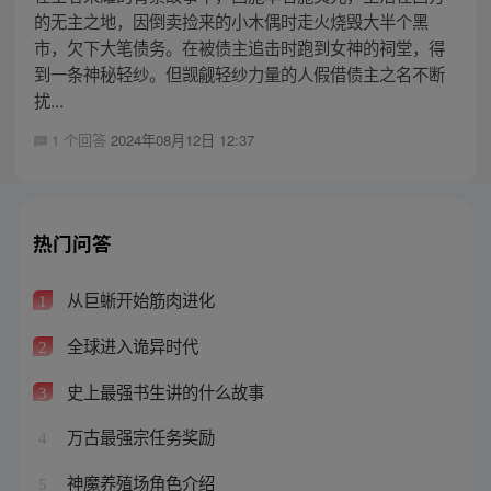
的无主之地，因倒卖捡来的小木偶时走火烧毁大半个黑
市，欠下大笔债务。在被债主追击时跑到女神的祠堂，得
到一条神秘轻纱。但觊觎轻纱力量的人假借债主之名不断
扰...
1 个回答
2024年08月12日 12:37
热门问答
从巨蜥开始筋肉进化
1
全球进入诡异时代
2
史上最强书生讲的什么故事
3
万古最强宗任务奖励
4
神魔养殖场角色介绍
5