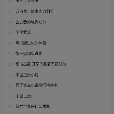
虫族主宰系统
16
万古第一仙宗实力划分
17
古武者的境界划分
18
全民武道
19
可以超进化的神兽
20
御三家超级进化
21
都市高武 开局签到武圣级修为
22
末世虫巢小说
23
兵王修真小说排行榜完本
24
末世 虫巢
25
超武世界是什么意思
26