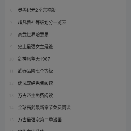
灵兽纪元2季完整版
6
超凡兽神等级划分一览表
7
高武世界啥意思
8
史上最强女主是谁
9
剑神凤擎天1987
10
武器品阶七个等级
11
儒武双绝免费阅读
12
万古帝主免费阅读
13
全球高武最新章节免费阅读
14
万古最强宗第二季漫画
15