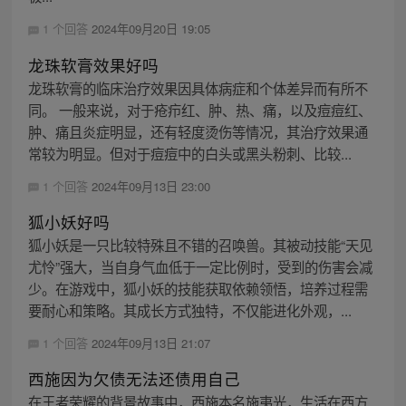
1 个回答
2024年09月20日 19:05
龙珠软膏效果好吗
龙珠软膏的临床治疗效果因具体病症和个体差异而有所不
同。 一般来说，对于疮疖红、肿、热、痛，以及痘痘红、
肿、痛且炎症明显，还有轻度烫伤等情况，其治疗效果通
常较为明显。但对于痘痘中的白头或黑头粉刺、比较...
1 个回答
2024年09月13日 23:00
狐小妖好吗
狐小妖是一只比较特殊且不错的召唤兽。其被动技能“天见
尤怜”强大，当自身气血低于一定比例时，受到的伤害会减
少。在游戏中，狐小妖的技能获取依赖领悟，培养过程需
要耐心和策略。其成长方式独特，不仅能进化外观，...
1 个回答
2024年09月13日 21:07
西施因为欠债无法还债用自己
在王者荣耀的背景故事中，西施本名施夷光，生活在西方