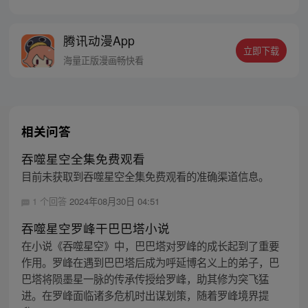
者之一。然而，在某次与星空吞噬巨兽的大
战中，罗峰不慎失去了肉身。于是，他趁机
腾讯动漫App
取而代之，成为了新的星空吞噬巨兽，同时
立即下载
还形成了人类分身。最终，罗峰迈出了他所
海量正版漫画畅快看
在的星球，走向了宇宙
相关问答
吞噬星空全集免费观看
目前未获取到吞噬星空全集免费观看的准确渠道信息。
1 个回答
2024年08月30日 04:51
吞噬星空罗峰干巴巴塔小说
在小说《吞噬星空》中，巴巴塔对罗峰的成长起到了重要
作用。罗峰在遇到巴巴塔后成为呼延博名义上的弟子，巴
巴塔将陨墨星一脉的传承传授给罗峰，助其修为突飞猛
进。在罗峰面临诸多危机时出谋划策，随着罗峰境界提