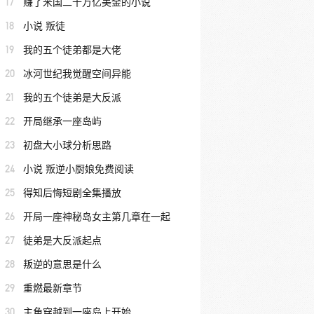
17
赚了米国二十万亿美金的小说
18
小说 叛徒
19
我的五个徒弟都是大佬
20
冰河世纪我觉醒空间异能
21
我的五个徒弟是大反派
22
开局继承一座岛屿
23
初盘大小球分析思路
24
小说 叛逆小厨娘免费阅读
25
得知后悔短剧全集播放
26
开局一座神秘岛女主第几章在一起
27
徒弟是大反派起点
28
叛逆的意思是什么
29
重燃最新章节
30
主角穿越到一座岛上开始