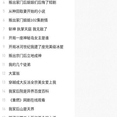
4
叛出家门后姐姐们后悔了短剧
5
从种田取妻开始的小说
6
叛出家门姐姐102集剧情
7
斩神 执掌天庭 我无敌了
8
开局一座神秘岛女主是谁
9
开局冰河世纪我建了座完美级冰屋
10
叛出宗门后立地成神
11
我的几个徒弟
12
大富翁
13
穿越成大反派全宗美女爱上我
14
我家后院是异界百度百科
15
《重燃》网剧在线观看
16
我家后山是天界