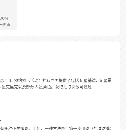
JUM
一更新。
年叫路
了橡皮
了一辈
飞为实
定而出
的伟大
 1. 预约抽卡活动：抽取界面提供了包括 5 星基德、5 星霍
4 星克里克以及部分 3 星角色。获取抽取次数可通过...
义
有多种通关策略。比如，一种方法是：第一步用路飞的减防牌；