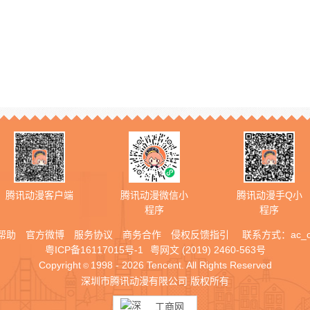
腾讯动漫客户端
腾讯动漫微信小
腾讯动漫手Q小
程序
程序
帮助
官方微博
服务协议
商务合作
侵权反馈指引
联系方式：
ac_
粤ICP备16117015号-1
粤网文 (2019) 2460-563号
Copyright
1998 - 2026 Tencent. All Rights Reserved
©
深圳市腾讯动漫有限公司 版权所有
工商网