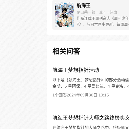
航海王
尾田荣一郎 · 战斗 · 热血
作品连载于周刊杂志《周刊少年
P》，与日本同步更新，每周周
[简介]有一个梦想成为海盗的少
飞，他因误食“恶魔果实”而成为
人，在获得超人能力的同时付出
子无法游泳的代价。十年后，路
相关问答
现与因救他而断臂的杰克斯的约
海，开始了以成为海盗王为目标
的冒险旅程！
航海王梦想指针活动
以下是《航海王：梦想指针》的部分活动信息：
金斯、5 星阿保、4 星爱比达、4 星克洛、
1个回答
2024年09月30日 19:15
航海王梦想指针大师之路终极奥
在航海王梦想指针的大师之路中，终极奥义