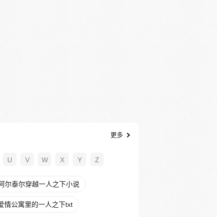
更多
U
V
W
X
Y
Z
阿尔泰尔穿越一人之下小说
爱情公寓里的一人之下txt