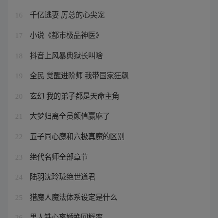
千亿逃妻 厉总的心尖宠
16
小说《都市极品神医》
17
抖音上风暴典狱长叫啥
18
全民 觉醒进阶师 我带国家狂飙
19
玄幻 我的弟子都是天命主角
20
大梦归离全员颜值赢麻了
21
五子同心魔和六极真魔的区别
22
绝代名师全部章节
23
陆羽沈玲珑绝世道君
24
猎魔人魔法体系设定是什么
25
男人铁心离婚挽回概率
26