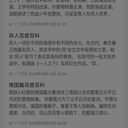
演，王学圻特别出演，毕雯珺特邀主演，完颜洛绒主演。
该剧讲述了热血少年张楚岚、冯宝宝等人在异人世界...
1 个回答
2024年08月19日 21:23
异人百度百科
异人一词在不同的语境中有不同的含义。在古代，秦庄襄
王姓嬴名异人，其名字中的“异”在古文中有祭祀之意，取
名“异人”是为了表达其身份的尊贵。 在现代的一些文化作
品中，如漫画《一人之下》及其衍生作品，“异...
1 个回答
2024年08月12日 20:00
南国篇百度百科
狐妖小红娘的南国篇主要讲述了南国公主欢都落兰与平丘
月初的爱情故事。 欢都落兰为了让平丘月初复活，不惜与
黑狐为伍，南国的毒娘子、毒童子等人协助她。最终在白
裘恩、白月初、涂山苏苏等人帮助下，欢都落兰得以...
1 个回答
2024年08月07日 23:08