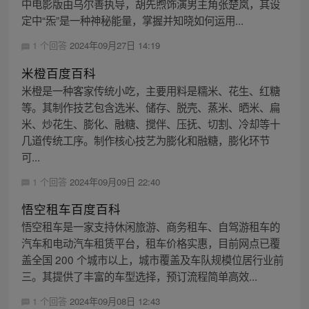
中电影版由乌尔善执导，胡先煦饰演男主角张楚岚，其设
定中“炁”是一种神秘能量，掌握并知晓如何运用...
1 个回答
2024年09月27日 14:19
米橙百度百科
米橙是一种客家传统小吃，主要用料是糯米、花生、红糖
等。其制作技艺包含选米、储存、脱壳、蒸米、晒米、扁
米、炒花生、膨化、融糖、搅伴、压抚、切割、冷却等十
几道传统工序。制作核心技艺为膨化和融糖，膨化环节
可...
1 个回答
2024年09月09日 22:40
悟空租车百度百科
悟空租车是一家支持休闲旅游、商务租车、自驾游租车的
汽车和电动汽车租赁平台，租车价格实惠，目前网点已覆
盖全国 200 个城市以上，城市覆盖及车队规模位居行业前
三。其提供了丰富的车型选择，预订流程简单高效...
1 个回答
2024年09月08日 12:43