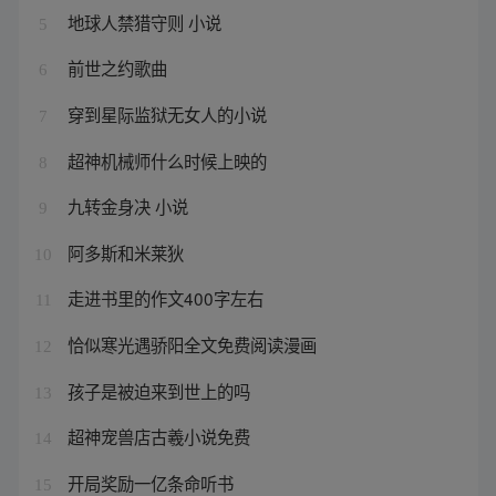
地球人禁猎守则 小说
5
前世之约歌曲
6
穿到星际监狱无女人的小说
7
超神机械师什么时候上映的
8
九转金身决 小说
9
阿多斯和米莱狄
10
走进书里的作文400字左右
11
恰似寒光遇骄阳全文免费阅读漫画
12
孩子是被迫来到世上的吗
13
超神宠兽店古羲小说免费
14
开局奖励一亿条命听书
15