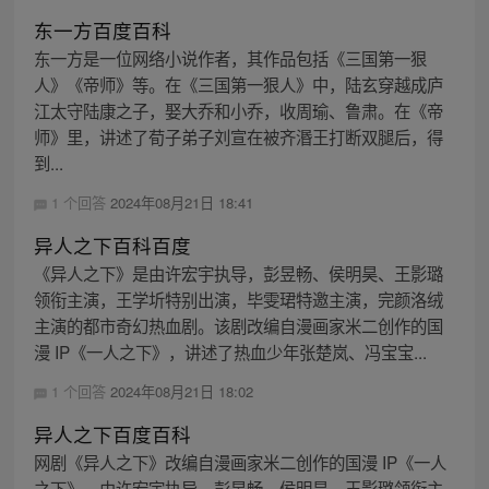
东一方百度百科
东一方是一位网络小说作者，其作品包括《三国第一狠
人》《帝师》等。在《三国第一狠人》中，陆玄穿越成庐
江太守陆康之子，娶大乔和小乔，收周瑜、鲁肃。在《帝
师》里，讲述了荀子弟子刘宣在被齐湣王打断双腿后，得
到...
1 个回答
2024年08月21日 18:41
异人之下百科百度
《异人之下》是由许宏宇执导，彭昱畅、侯明昊、王影璐
领衔主演，王学圻特别出演，毕雯珺特邀主演，完颜洛绒
主演的都市奇幻热血剧。该剧改编自漫画家米二创作的国
漫 IP《一人之下》，讲述了热血少年张楚岚、冯宝宝...
1 个回答
2024年08月21日 18:02
异人之下百度百科
网剧《异人之下》改编自漫画家米二创作的国漫 IP《一人
之下》，由许宏宇执导，彭昱畅、侯明昊、王影璐领衔主