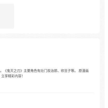
。《鬼灭之刃》主要角色有灶门炭治郎、祢豆子等。 原漫画
p 立享精彩内容！