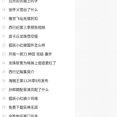
17
白月初衣服上的字
18
张怀义悟出了什么
19
傲世飞仙充值折扣
20
西行纪第三季预告视频
21
皮卡丘龙珠悟空版
22
狐妖小红娘国外怎么样
23
开局一把刀 种田 完结 番外
24
龙珠软膏为啥抹上痘痘更红了
25
西行记每集简介
26
海贼王第1126章9月发布
27
孙郎朗配音演员配了什么
28
狐妖小红娘少司缘
29
免费下载狂神无双
30
全性新任掌门吕良