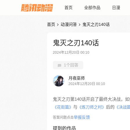
首页
全部作品
日漫
首页
动漫问答
鬼灭之刃140话


鬼灭之刃140话
2024年12月20日 00:10
1个回答
月夜巫师
2024年12月20日 00:10
鬼灭之刃第140话开启了最终大决战，
与
后的
《花街篇》
《炼刀师之村》
《决战
举报反馈
答案问题点击
提到的作品