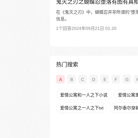
鬼灭之刃之蝴蝶忍堕落有图有真
在《鬼灭之刃》中，蝴蝶忍并非所谓的“堕落
信息。
1个回答
2024年09月21日 01:20
热门搜索
A
B
C
D
E
F
G
爱情公寓和一人之下小说
爱情公寓
爱情公寓之一人之下txt
阿尔泰尔穿