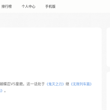
排行榜
个人中心
手机版
如蝴蝶忍VS童磨。这一话处于
继
《鬼灭之刃》
《无限列车篇》
。
篇》