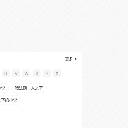
更多
U
V
W
X
Y
Z
小说
暗法则一人之下
之下的小说