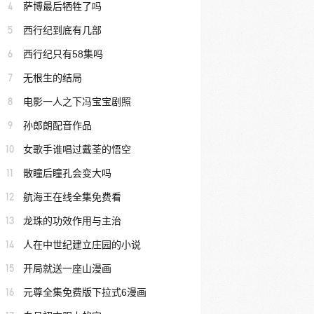
4
萨博最后牺牲了吗
5
西行纪到底有几部
6
西行纪只有58集吗
7
无根生的结局
8
电影一人之下冯宝宝剧照
9
孙郎朗配音作品
10
女歌手谁唱过戴荃的悟空
11
散瞳后瞳孔会变大吗
12
航海王在线全集免费看
13
龙珠的功效作用与主治
14
人在中世纪建立庄园的小说
15
开局就送一座山漫画
16
元尊全集免费版下拉式6漫画