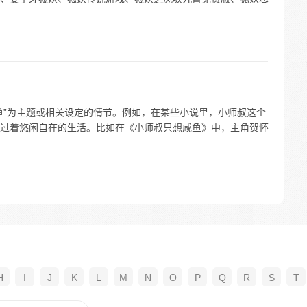
鱼”为主题或相关设定的情节。例如，在某些小说里，小师叔这个
过着悠闲自在的生活。比如在《小师叔只想咸鱼》中，主角贺怀
H
I
J
K
L
M
N
O
P
Q
R
S
T