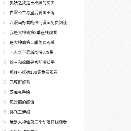
4
狐妖之我是王权醉的丈夫
5
白雪公主毒皇后爱国王吗
6
六漫画好看的热门漫画免费阅读
7
我是大神仙第2季在线观看
8
是大神仙第二季免费观看
9
一人之下最新剧情679集
10
徐三和徐四是官配吗知乎
11
狐红小妖娘138集免费观看
12
元尊挺好看
13
汉库克手绘
14
风沙燕的颜值
15
路飞王伊姆
16
我是大神仙第二季动漫在线观看