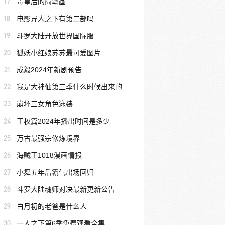
17
毒皇后的简笔画
18
电影异人之下有第二部吗
19
斗罗大陆开放世界国际服
20
狐妖小红娘苏苏最可爱图片
21
成毅2024年新剧预告
22
我是大神仙第三季什么时候出来的
23
崩坏三女角色泳装
24
王权篇2024年播出时间是多少
25
万古最强宗修炼境界
26
海贼王1018漫画情报
27
小舞五年后霸气出场回归
28
斗罗大陆魂师对决最新更新公告
29
白月初的老爸是什么人
30
一人之下第6季免费观看全集