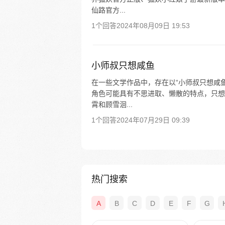
仙路官方...
1个回答
2024年08月09日 19:53
小师叔只想咸鱼
在一些文学作品中，存在以“小师叔只想咸
角色可能具有不思进取、懒散的特点，只想
霄和顾雪洄...
1个回答
2024年07月29日 09:39
热门搜索
A
B
C
D
E
F
G