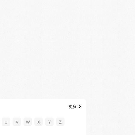
更多
U
V
W
X
Y
Z