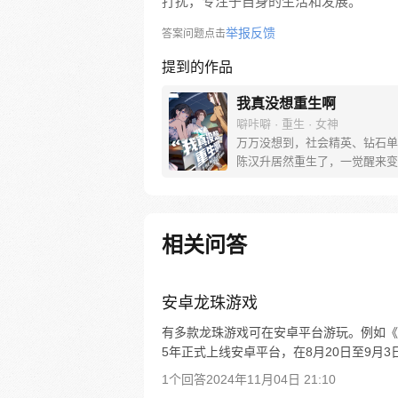
打扰，专注于自身的生活和发展。
举报反馈
答案问题点击
提到的作品
我真没想重生啊
噼咔噼 · 重生 · 女神
万万没想到，社会精英、钻石单
陈汉升居然重生了，一觉醒来变
三毕业生。十字路口的陈汉升也
豫，宝藏女孩沈幼楚和白月光萧
应该选择谁？
相关问答
安卓龙珠游戏
有多款龙珠游戏可在安卓平台游玩。例如《龙珠P
5年正式上线安卓平台，在8月20日至9月3日
1个回答
2024年11月04日 21:10