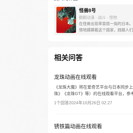
怪兽8号
翻翻动漫 · 战斗 · 怪物
在怪兽出现率首屈一指的日本。
情地蹂躏着这个国家，践踏人们
常。曾经立志要成为防卫队员，
事怪兽专门清扫行业的主人公日
夫卡在某一天因为受到谜之生物
响，身体开始出现怪兽化。担任
相关问答
兽工作的日本防卫队将这样的他
兽8号”。
龙珠动画在线观看
《龙珠大魔》将在爱奇艺平台与日本同步上
珠》《龙珠GT》等）的在线观看平台，参
1个回答
2024年10月26日 02:27
锈铁篇动画在线观看