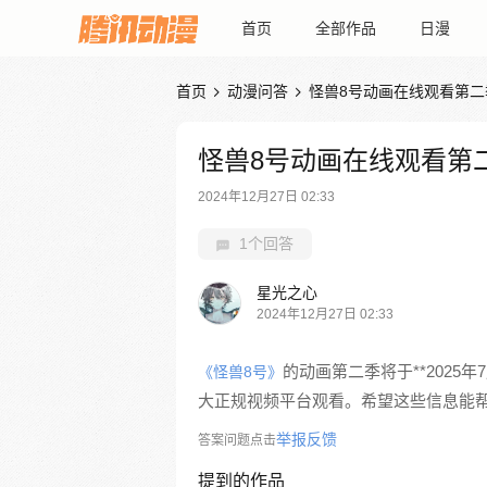
首页
全部作品
日漫
首页
动漫问答
怪兽8号动画在线观看第二


怪兽8号动画在线观看第
2024年12月27日 02:33
1个回答
星光之心
2024年12月27日 02:33
的动画第二季将于**2025
《怪兽8号》
大正规视频平台观看。希望这些信息能
举报反馈
答案问题点击
提到的作品