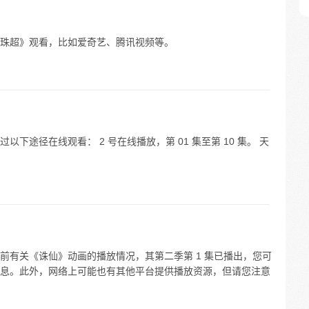
珠超》观看，比如爱奇艺、腾讯视频等。
下途径在线观看： 2 号在线播放，第 01 集至第 10 集。 天
前有关《诛仙》动画的播放情况，其第二季第 1 集已播出，您可
息。此外，网络上可能也有其他平台提供播放资源，但请您注意