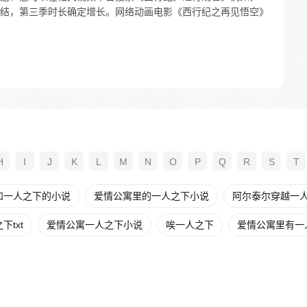
宣布完结，第三季时长确定增长。网络动画电影《西行纪之再见悟空》
H
I
J
K
L
M
N
O
P
Q
R
S
T
和一人之下的小说
爱情公寓里的一人之下小说
阿尔泰尔穿越一
txt
爱情公寓一人之下小说
唉一人之下
爱情公寓里有一