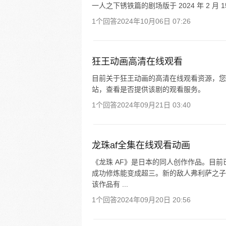
一人之下锈铁篇的剧场版于 2024 年 2 
1个回答
2024年10月06日 07:26
狂王动画高清在线观看
目前关于狂王动画的高清在线观看资源，您
站，查看是否提供该剧的观看服务。
1个回答
2024年09月21日 03:40
龙珠af全集在线观看动画
《龙珠 AF》是日本的同人创作作品。目
成功修炼能变成超三。新的敌人弗利萨之子
该作品有 ...
1个回答
2024年09月20日 20:56