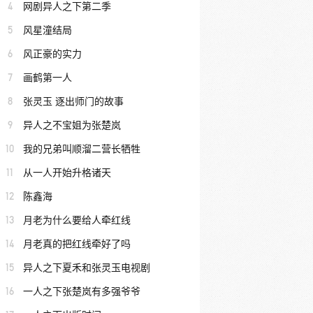
4
网剧异人之下第二季
5
风星潼结局
6
风正豪的实力
7
画鹤第一人
8
张灵玉 逐出师门的故事
9
异人之不宝姐为张楚岚
10
我的兄弟叫顺溜二营长牺牲
11
从一人开始升格诸天
12
陈鑫海
13
月老为什么要给人牵红线
14
月老真的把红线牵好了吗
15
异人之下夏禾和张灵玉电视剧
16
一人之下张楚岚有多强爷爷