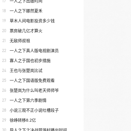
17
一人之下出版时间
18
一人之下娜然夏禾
19
草木人间电影投资多少钱
20
票房破几亿才算火
21
无敌师叔祖
22
一人之下真人版电视剧演员
23
寡人之于国也初步措施
24
王也与张楚岚比试
25
一人之下国语版免费观看
26
张楚岚为什么叫老天师师爷
27
一人之下第六季剧情
28
小说三观不正小说吐槽段子
29
徐峥转移8.2亿
30
异人之下之决战碧游村播出时间