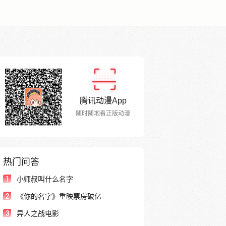
腾讯动漫App
随时随地看正版动漫
热门问答
1
小师叔叫什么名字
2
《你的名字》重映票房破亿
3
异人之战电影