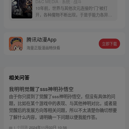
D&C MEDIA · 系统 · 战斗
10年前，世界与其他次元连接的“门”被打
开，各种魔物不断出现，于是乎能力各异的
猎魔者也随之出现，被称为“猎人”。程肖宇
是一名实力最弱的E级猎人，在一次挑战任
务中，遇到了可怕的隐藏挑战。生死存亡之
腾讯动漫App
际，他居然获得了升级系统！在系统的利用
立即下载
下，他能成为最强猎人吗？
海量正版漫画畅快看
相关问答
我明明觉醒了sss神明孙悟空
由于你只提到了觉醒了sss神明孙悟空，但没有具体的问
题，比如在某个游戏中的表现、与其他神明对比，或者是
觉醒后的发展方向等相关问题，所以不太清楚你确切想要
了解什么内容，请明确一下问题以便我能作答。
1 个回答
2024年11月03日 10:56