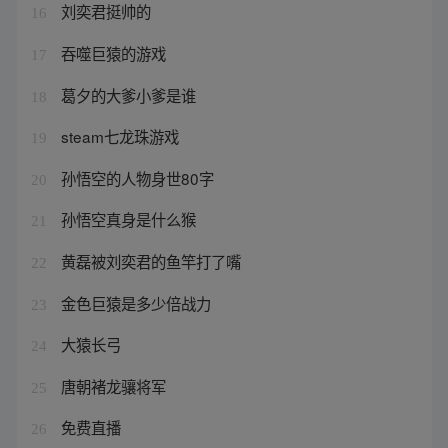
刘奕君挺帅的
16
吞噬巨猿的游戏
17
葛夕的大爹小爹是谁
18
steam七龙珠游戏
19
孙悟空的人物身世80字
20
孙悟空真身是什么猴
21
黄磊被刘奕君的鱼竿打了嘴
22
金色巨猿是多少倍战力
23
大猿长弓
24
唐朝褚龙骧将军
25
免费直播
26