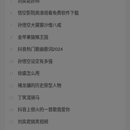
刘奕君好帅
5
悟空影院高清观看免费软件下载
6
孙悟空大猩猩沙僧八戒
7
金苹果猿猴王国
8
抖音热门歌曲歌词2024
9
孙悟空设定有多强
10
徐盛怎么用
11
褚龙骧的历史原型人物
12
丁笑滢骑马
13
抖音上很火的一首歌我爱你
14
刘奕君搞笑视频
15