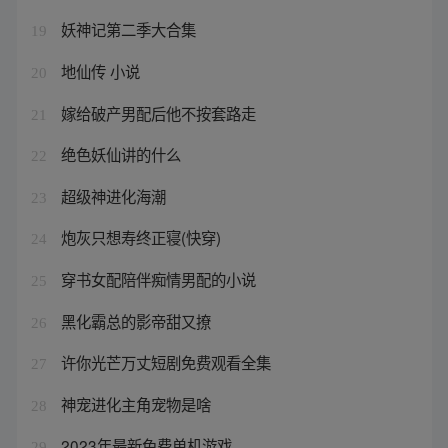
妖神记第二季大合集
19
地仙传 小说
20
嫁给破产男配后他不按套路走
21
绝色妖仙讲的什么
22
超级神进化海潮
23
炮灰只想寿终正寝(快穿)
24
穿书女配陪伴痴情男配的小说
25
黑化霸总的影帝甜又撩
26
许你光芒万丈短剧免费观看全集
27
神宠进化主角宠物是啥
28
2023年最新免费单机游戏
29