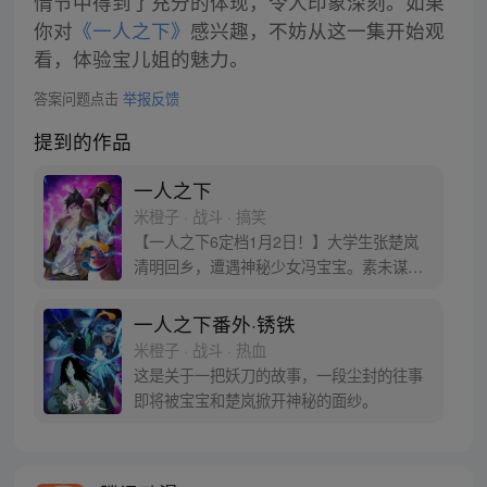
情节中得到了充分的体现，令人印象深刻。如果
你对
《一人之下》
感兴趣，不妨从这一集开始观
看，体验宝儿姐的魅力。
答案问题点击
举报反馈
提到的作品
一人之下
米橙子 · 战斗 · 搞笑
【一人之下6定档1月2日！】大学生张楚岚
清明回乡，遭遇神秘少女冯宝宝。素未谋面
的冯宝宝却对张楚岚异常熟悉，并将其带去
自己打工的快递公司。为了帮冯宝宝寻找她
一人之下番外·锈铁
的身世，也为了查清自己与爷爷身上的秘
米橙子 · 战斗 · 热血
密，张楚岚的生活被彻底颠覆，与冯宝宝一
这是关于一把妖刀的故事，一段尘封的往事
同踏上“异人”之旅。
即将被宝宝和楚岚掀开神秘的面纱。