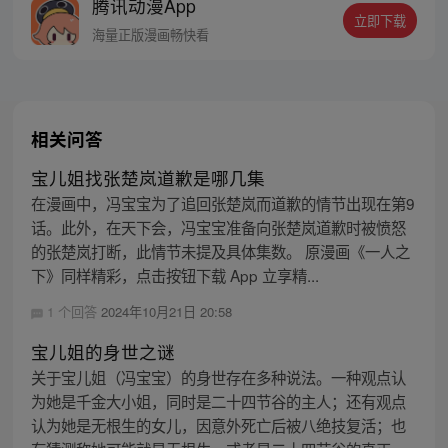
腾讯动漫App
立即下载
海量正版漫画畅快看
相关问答
宝儿姐找张楚岚道歉是哪几集
在漫画中，冯宝宝为了追回张楚岚而道歉的情节出现在第9
话。此外，在天下会，冯宝宝准备向张楚岚道歉时被愤怒
的张楚岚打断，此情节未提及具体集数。 原漫画《一人之
下》同样精彩，点击按钮下载 App 立享精...
1 个回答
2024年10月21日 20:58
宝儿姐的身世之谜
关于宝儿姐（冯宝宝）的身世存在多种说法。一种观点认
为她是千金大小姐，同时是二十四节谷的主人；还有观点
认为她是无根生的女儿，因意外死亡后被八绝技复活；也