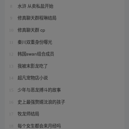
水浒 从卖私盐开始
8
修真聊天群程琳结局
9
修真聊天群 cp
10
秦川双重身份曝光
11
韩国swan组合成员
12
我被末影龙吃了
13
超凡宠物店小说
14
少年与恶龙搏斗的故事
15
史上最强赘婿沈浪的孩子
16
牧龙师结局
17
每个女生都会来月经吗
18