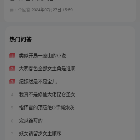
1 个回答
2024年07月27日 15:59
热门问答
类似开局一座山的小说
1
大明春色全部女主角是谁啊
2
纪嫣然是不是宝儿
3
我真不是修仙大佬昆仑圣女
4
指挥官的顶级绝O手撕炮灰
5
宠魅谁写的
6
妖女请留步女主顺序
7