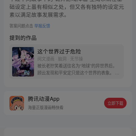
础设定上虽有相似之处，但又各有独特的设定元
素以满足故事发展需求。
答案问题点击
举报反馈
提到的作品
这个世界过于危险
阅文漫画 · 脑洞 · 无节操
被长老狞笑着送往名为“地球”的异世界后，
顾云发现和平安定只是这个世界的表象。 恶
灵丛生、妖魔遍地，当一个个扭曲的恶灵出
现在他的面前之时，顾云终于找到了回家的
感觉。 于是，一个让无数恶灵提心吊胆，夜
腾讯动漫App
不能寐的都市传说诞生了 《这个世界过于危
立即下载
险》每周三、六双更，读者群：561675062
海量正版漫画畅快看