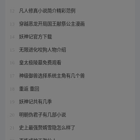
凡人修真小说简介精彩范例
12
穿越恶龙开局国王献祭公主漫画
13
妖神记官方下载
14
无限进化咬狗人物介绍
15
皇太极陵墓免费观看
16
神级御兽选择系统主角有几个兽
17
重返 重回
18
妖神记共有几季
19
明朝伪君子有几部小说
20
史上最强赘婿雪隐怎么样了
21