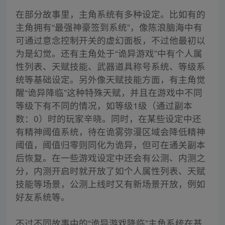
在部分故事里，主角系统有多种设定。比如有的
主角拥有“最强神豪签到系统”，像陈浪脑海中有
可通过意念控制开关的虚幻面板，不过他最初以
为是幻觉。还有主角处于“诡异游戏”中有个人属
性列表、天赋技能、武器道具称号系统、等级系
统等基础设定。另外像天赋技能方面，有主角觉
醒“诡异降临”这种特殊天赋，并且在游戏中不同
等级下有不同的情况，如等级1级（通过副本
数：0）时的玩家辛晓。同时，在某些设定中还
有精神阈值系统，待在诡雾弥漫区域会降低精神
阈值，阈值归零则同化为诡异，但可在通关副本
后恢复。在一些游戏设定中还会有公测、内测之
分，内测开启时就开放了如个人属性列表、天赋
技能等场景，公测上线时又有新场景开放，例如
好友系统等。
不过不同故事中的“诡异游戏降临”主角系统在基