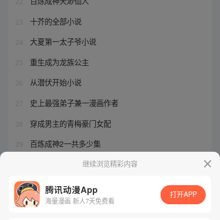
百炼成神天渺仙人
22
十芥的全部小说
23
大夏第一太子爷小说
24
重生成为龙族公主
25
从潜伏开始小说
26
史上最强弟子兼一漫画作者
27
穿成男主的青梅豪门女配
28
百炼成神2一共多少集
29
最强战神女婿 小说
继续浏览精彩内容
30
腾讯动漫App
打开APP
海量漫画 新人7天免费看
腾讯漫画
起点读书
QQ阅读