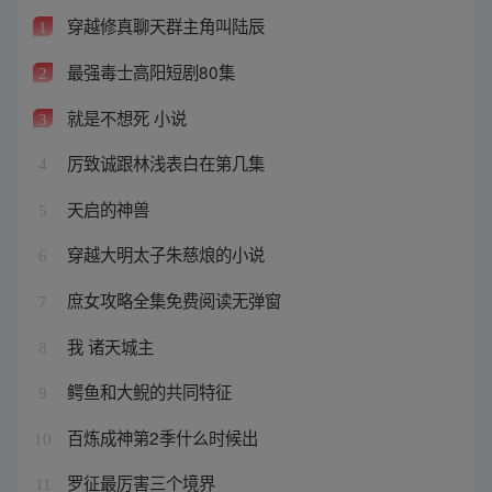
穿越修真聊天群主角叫陆辰
1
最强毒士高阳短剧80集
2
就是不想死 小说
3
厉致诚跟林浅表白在第几集
4
天启的神兽
5
穿越大明太子朱慈烺的小说
6
庶女攻略全集免费阅读无弹窗
7
我 诸天城主
8
鳄鱼和大鲵的共同特征
9
百炼成神第2季什么时候出
10
罗征最厉害三个境界
11