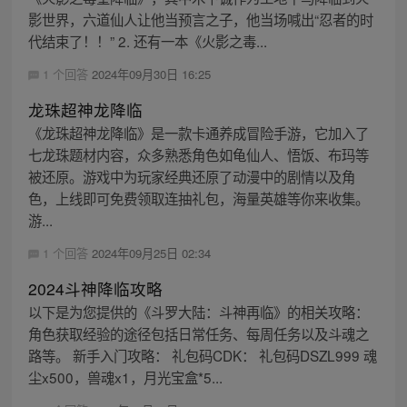
影世界，六道仙人让他当预言之子，他当场喊出“忍者的时
代结束了！！” 2. 还有一本《火影之毒...
1 个回答
2024年09月30日 16:25
龙珠超神龙降临
《龙珠超神龙降临》是一款卡通养成冒险手游，它加入了
七龙珠题材内容，众多熟悉角色如龟仙人、悟饭、布玛等
被还原。游戏中为玩家经典还原了动漫中的剧情以及角
色，上线即可免费领取连抽礼包，海量英雄等你来收集。
游...
1 个回答
2024年09月25日 02:34
2024斗神降临攻略
以下是为您提供的《斗罗大陆：斗神再临》的相关攻略：
角色获取经验的途径包括日常任务、每周任务以及斗魂之
路等。 新手入门攻略： 礼包码CDK： 礼包码DSZL999 魂
尘x500，兽魂x1，月光宝盒*5...