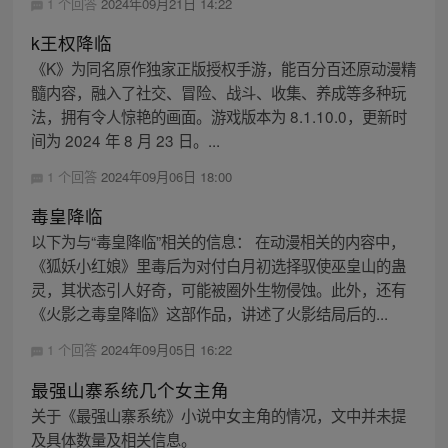
1 个回答
2024年09月21日 14:22
k王权降临
《K》为同名原作独家正版授权手游，能百分百还原动漫精
髓内容，融入了社交、冒险、战斗、收集、养成等多种玩
法，拥有令人惊艳的画面。游戏版本为 8.1.10.0，更新时
间为 2024 年 8 月 23 日。...
1 个回答
2024年09月06日 18:00
毒皇降临
以下为与“毒皇降临”相关的信息： 在动漫相关的内容中，
《狐妖小红娘》里毒后为对付白月初选择驭使巫皇山的蛊
灵，其状态引人好奇，可能被圈外生物侵蚀。此外，还有
《火影之毒皇降临》这部作品，讲述了火影结局后的...
1 个回答
2024年09月05日 16:22
最强山寨系统几个女主角
关于《最强山寨系统》小说中女主角的情况，文中并未提
及具体数量及相关信息。