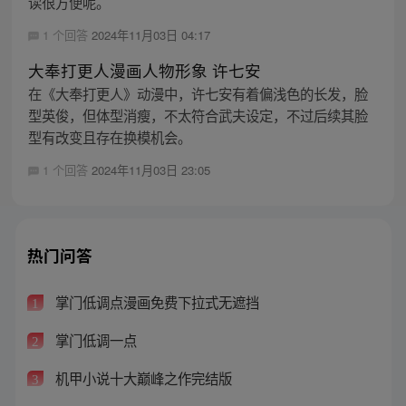
读很方便呢。
1 个回答
2024年11月03日 04:17
大奉打更人漫画人物形象 许七安
在《大奉打更人》动漫中，许七安有着偏浅色的长发，脸
型英俊，但体型消瘦，不太符合武夫设定，不过后续其脸
型有改变且存在换模机会。
1 个回答
2024年11月03日 23:05
热门问答
掌门低调点漫画免费下拉式无遮挡
1
掌门低调一点
2
机甲小说十大巅峰之作完结版
3