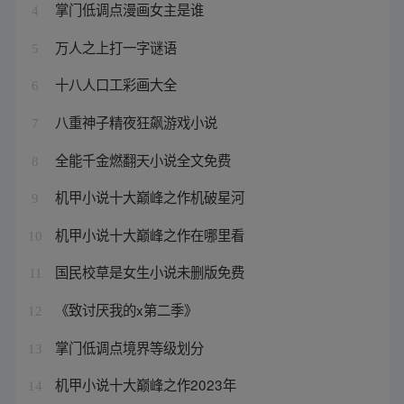
掌门低调点漫画女主是谁
4
万人之上打一字谜语
5
十八人口工彩画大全
6
八重神子精夜狂飙游戏小说
7
全能千金燃翻天小说全文免费
8
机甲小说十大巅峰之作机破星河
9
机甲小说十大巅峰之作在哪里看
10
国民校草是女生小说未删版免费
11
《致讨厌我的x第二季》
12
掌门低调点境界等级划分
13
机甲小说十大巅峰之作2023年
14