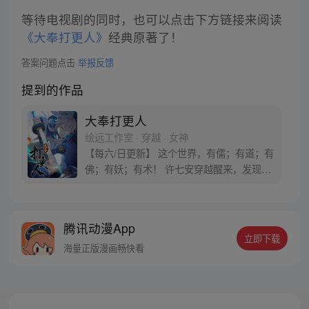
等待电视剧的同时，也可以点击下方链接来阅读
《大奉打更人》
经典原著了！
答案问题点击
举报反馈
提到的作品
大奉打更人
绘远工作室 · 穿越 · 女神
【每六/日更新】 这个世界，有儒；有道；有
佛；有妖；有术！ 许七安穿越醒来，发现自
己身处囹圄，三日后就要流放边陲？！ 他起
初的梦想只是自保，顺便在这个世界里当个
富翁悠闲度日，结果…… 改编自阅文集团作
腾讯动漫App
者卖报小郎君同名小说 QQ群号：
立即下载
799493374
海量正版漫画畅快看