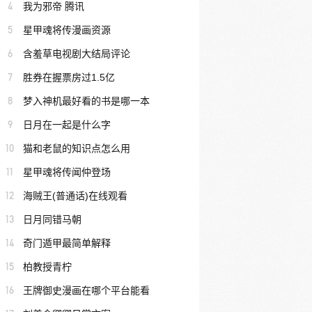
4
我为邪帝 腾讯
5
星甲魂将传漫画资源
6
含羞草电视剧大结局评论
7
胜券在握票房过1.5亿
8
梦入神机最好看的书是哪一本
9
日月在一起是什么字
10
猫和老鼠的知识点怎么用
11
星甲魂将传闻仲登场
12
海贼王(普通话)在线观看
13
日月同错马朝
14
奇门遁甲最简单解释
15
柏教授青柠
16
王牌御史漫画在哪个平台能看