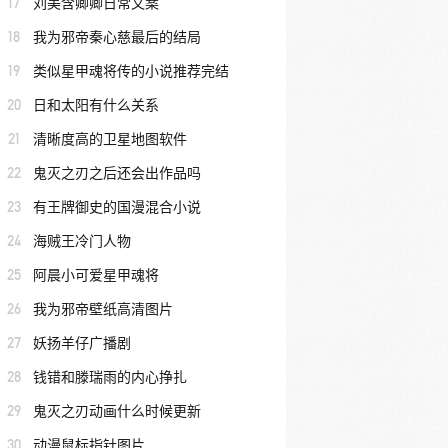
17
刘美含卿卿日常文案
18
我为邪帝秦心慈最后的结局
19
类似星甲魂将传的小说推荐完结
20
日和太阳有什么关系
21
清晰度高的卫星地图软件
22
鬼灭之刃之后还会出作品吗
23
有王牌御史的国漫混合小说
24
海贼王冷门人物
25
阿晨小可爱星甲魂将
26
我为邪帝壁纸高清图片
27
妖扬羊仔广播剧
28
钱错和滕瑞雨的内心挣扎
29
鬼灭之刃动画什么时候更新
30
动漫鼠标指针图片