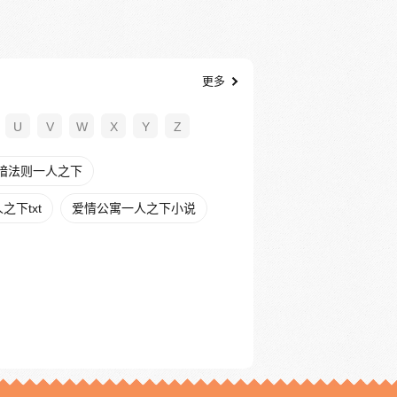
更多
U
V
W
X
Y
Z
暗法则一人之下
下txt
爱情公寓一人之下小说