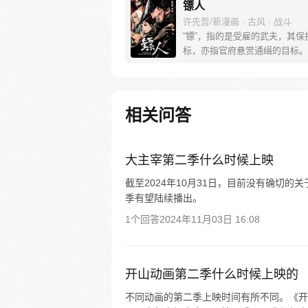
镖人
许先哲/新漫画 · 古风 · 战斗
“镖”，指的是受雇的武夫，其保
标，亦指官府悬赏通缉的目标。
乱前夕，江湖上掀起了一阵腥风
各路人马的恩怨情仇逐渐展开。
相关问答
大主宰第二季什么时候上映
截至2024年10月31日，目前没有确切
季有望陆续播出。
1个回答
2024年11月03日 16:08
开山动画第二季什么时候上映的
不同动画的第二季上映时间有所不同。《开局