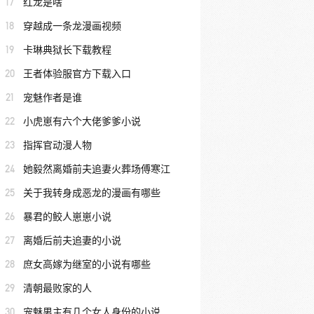
17
红龙是啥
18
穿越成一条龙漫画视频
19
卡琳典狱长下载教程
20
王者体验服官方下载入口
21
宠魅作者是谁
22
小虎崽有六个大佬爹爹小说
23
指挥官动漫人物
24
她毅然离婚前夫追妻火葬场傅寒江
25
关于我转身成恶龙的漫画有哪些
26
暴君的鲛人崽崽小说
27
离婚后前夫追妻的小说
28
庶女高嫁为继室的小说有哪些
29
清朝最败家的人
30
宠魅男主有几个女人身份的小说