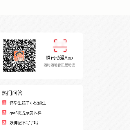
腾讯动漫App
随时随地看正版动漫
热门问答
1
怀孕生孩子小说纯生
2
gta5恶龙gt怎么样
3
妖神记不写了吗