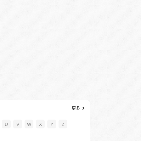
更多
U
V
W
X
Y
Z