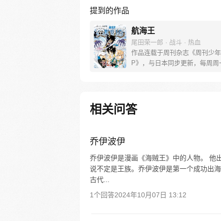
提到的作品
航海王
尾田荣一郎 · 战斗 · 热血
作品连载于周刊杂志《周刊少年
P》，与日本同步更新，每周周
[简介]有一个梦想成为海盗的少
飞，他因误食“恶魔果实”而成为
人，在获得超人能力的同时付出
子无法游泳的代价。十年后，路
相关问答
现与因救他而断臂的杰克斯的约
海，开始了以成为海盗王为目标
的冒险旅程！
乔伊波伊
乔伊波伊是漫画《海贼王》中的人物。 他
说不定是王族。乔伊波伊是第一个成功出海
古代...
1个回答
2024年10月07日 13:12