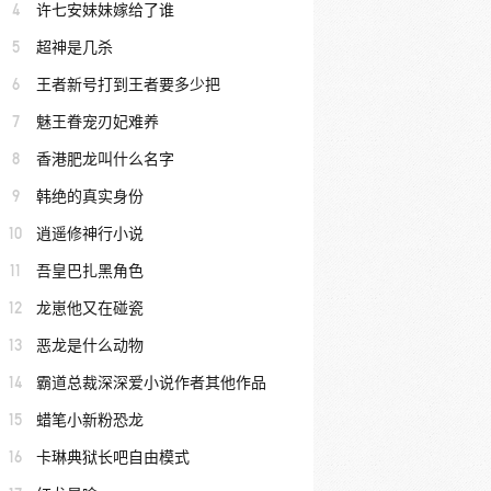
4
许七安妹妹嫁给了谁
5
超神是几杀
6
王者新号打到王者要多少把
7
魅王眷宠刃妃难养
8
香港肥龙叫什么名字
9
韩绝的真实身份
10
逍遥修神行小说
11
吾皇巴扎黑角色
12
龙崽他又在碰瓷
13
恶龙是什么动物
14
霸道总裁深深爱小说作者其他作品
15
蜡笔小新粉恐龙
16
卡琳典狱长吧自由模式