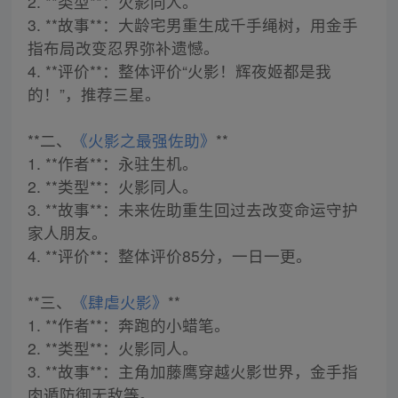
2. **类型**：火影同人。
3. **故事**：大龄宅男重生成千手绳树，用金手
指布局改变忍界弥补遗憾。
4. **评价**：整体评价“火影！辉夜姬都是我
的！”，推荐三星。
**二、
《火影之最强佐助》
**
1. **作者**：永驻生机。
2. **类型**：火影同人。
3. **故事**：未来佐助重生回过去改变命运守护
家人朋友。
4. **评价**：整体评价85分，一日一更。
**三、
《肆虐火影》
**
1. **作者**：奔跑的小蜡笔。
2. **类型**：火影同人。
3. **故事**：主角加藤鹰穿越火影世界，金手指
肉遁防御无敌等。