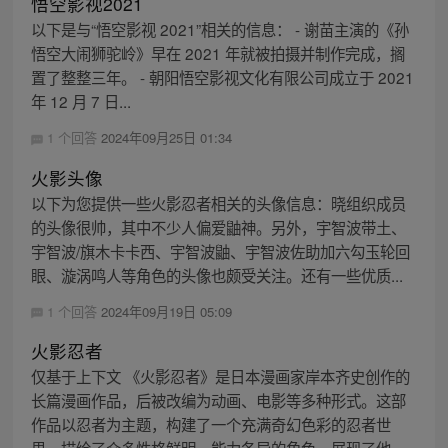
悟空影视2021
以下是与“悟空影视 2021”相关的信息： - 谢苗主演的《孙
悟空大闹狮驼岭》早在 2021 年就被拍摄并制作完成，搁
置了整整三年。 - 朝阳悟空影视文化有限公司成立于 2021
年 12 月 7 日...
1 个回答
2024年09月25日 01:34
火影头像
以下为您提供一些火影忍者相关的头像信息：晓组织成员
的头像很帅，其中不少人偏爱鼬神。另外，宇智波带土、
宇智波/旗木卡卡西、宇智波鼬、宇智波佐助加六勾玉轮回
眼、漩涡鸣人等角色的头像也颇受关注。还有一些优质...
1 个回答
2024年09月19日 05:09
火影忍者
仅基于上下文 《火影忍者》是日本漫画家岸本齐史创作的
长篇漫画作品，后被改编为动画、电影等多种形式。这部
作品以忍者为主题，构建了一个充满奇幻色彩的忍者世
界，描绘了众多性格鲜明、能力各异的角色，展现了他