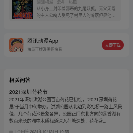
翻翻动漫 · 战斗 · 热血
从小身上封印着邪恶的九尾妖狐，无父无母
的主人公鸣人受尽了村里人的冷落但是他却
不知道其中的原因，只是拼命用各种恶作剧
试图吸引大家的注意力，人们却反而更远离
他。好在还是有依卡鲁老师关心他，鸣人的
腾讯动漫App
性格才没有变得扭曲，他总是干劲十足，面
立即下载
对这种并不乐观的现实，他依然嘻嘻哈哈，
海量正版漫画畅快看
超级乐观。
相关问答
2021深圳荷花节
2021年深圳洪湖公园百亩荷花已初绽，“2021深圳荷花
展”于当月中旬举办。洪湖公园从北边到彩虹桥一路上风景
佳，几个荷花池景象各异，公园正门东北方向的莲香湖有
数百米长的湖中木质栈道深入荷塘深处，荷花盛...
1 个回答
2024年10月24日 10:55