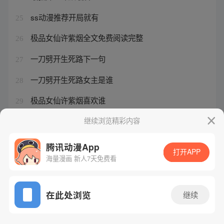
ss动漫推荐开局就有
25
极品女仙许紫烟全文免费阅读完整
26
一刀劈开生死路下一句
27
一刀劈开生死路女主是谁
28
极品女仙许紫烟喜欢谁
29
一刀劈死生死路
继续浏览精彩内容
30
腾讯动漫App
打开APP
海量漫画 新人7天免费看
腾讯漫画
起点读书
QQ阅读
网站备案/许可证号：粤B2-20090059-5
在此处浏览
继续
Copyright©1998 - 2026 Tencent. All Rights Reserved