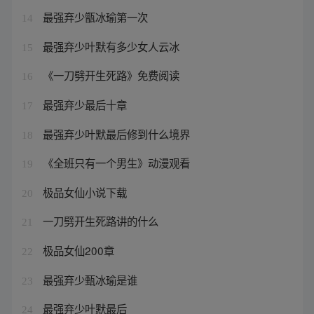
最强弃少甑冰瑜第一次
14
最强弃少叶默有多少女人云冰
15
《一刀劈开生死路》免费阅读
16
最强弃少最后十章
17
最强弃少叶默最后修到什么境界
18
《全班只有一个男生》动漫观看
19
极品女仙小说下载
20
一刀劈开生死路讲的什么
21
极品女仙200章
22
最强弃少甄冰瑜是谁
23
最强弃少叶默最后
24