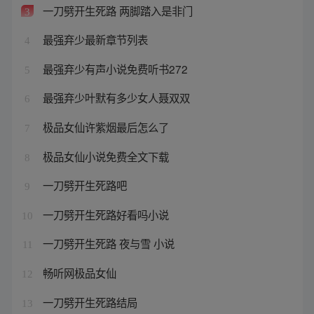
一刀劈开生死路 两脚踏入是非门
3
最强弃少最新章节列表
4
最强弃少有声小说免费听书272
5
最强弃少叶默有多少女人聂双双
6
极品女仙许紫烟最后怎么了
7
极品女仙小说免费全文下载
8
一刀劈开生死路吧
9
一刀劈开生死路好看吗小说
10
一刀劈开生死路 夜与雪 小说
11
畅听网极品女仙
12
一刀劈开生死路结局
13