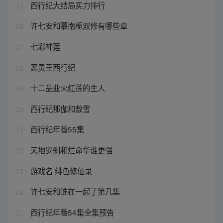
西行纪大结局实力排行
15
许七安和慕南栀双修有哪些章
16
七彩神莲
17
恶灵王西行纪
18
十二品业火红莲的主人
19
西行纪那伽和敖雪
20
西行纪年番55集
21
天地罗刹和烂命华谁更强
22
游戏名 绯色修仙录
23
许七安和谁在一起了第几集
24
西行纪年番54集全集预告
25