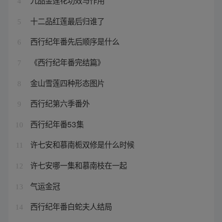
九品金莲花功效与作用
4
十二品红莲最后归谁了
5
西行纪年番先后顺序是什么
6
《西行纪年番完结篇》
7
金山雪莲四种形态图片
8
西行纪第六季番外
9
西行纪年番53集
10
许七安和慕南栀双修是什么时候
11
许七安哪一集和慕南枝在一起
12
气运金冠
13
西行纪年番白蛇夫人结局
14