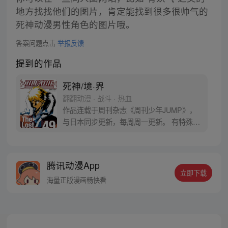
地方找找他们的图片，肯定能找到很多很帅气的
死神动漫男性角色的图片哦。
答案问题点击
举报反馈
提到的作品
死神/境·界
翻翻动漫 · 战斗 · 热血
作品连载于周刊杂志《周刊少年JUMP》，
与日本同步更新，每周周一更新。 有特殊能
力的日本某高中生黑崎一护，在街头邂逅了
一个奉命来执行任务的神界少女，任务是处
理某种邪恶怪物 “虚”！为了维护人类和神界
腾讯动漫App
的和平，一护、露琪亚和伙伴们开始了漫漫
立即下载
征程。
海量正版漫画畅快看