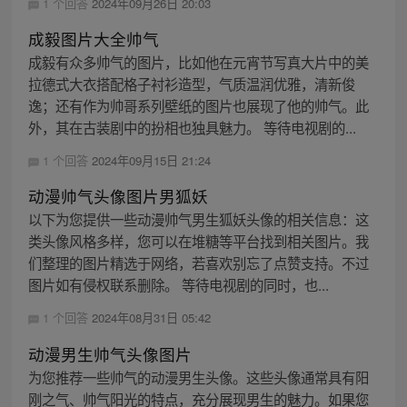
1 个回答
2024年09月26日 20:03
成毅图片大全帅气
成毅有众多帅气的图片，比如他在元宵节写真大片中的美
拉德式大衣搭配格子衬衫造型，气质温润优雅，清新俊
逸；还有作为帅哥系列壁纸的图片也展现了他的帅气。此
外，其在古装剧中的扮相也独具魅力。 等待电视剧的...
1 个回答
2024年09月15日 21:24
动漫帅气头像图片男狐妖
以下为您提供一些动漫帅气男生狐妖头像的相关信息：这
类头像风格多样，您可以在堆糖等平台找到相关图片。我
们整理的图片精选于网络，若喜欢别忘了点赞支持。不过
图片如有侵权联系删除。 等待电视剧的同时，也...
1 个回答
2024年08月31日 05:42
动漫男生帅气头像图片
为您推荐一些帅气的动漫男生头像。这些头像通常具有阳
刚之气、帅气阳光的特点，充分展现男生的魅力。如果您