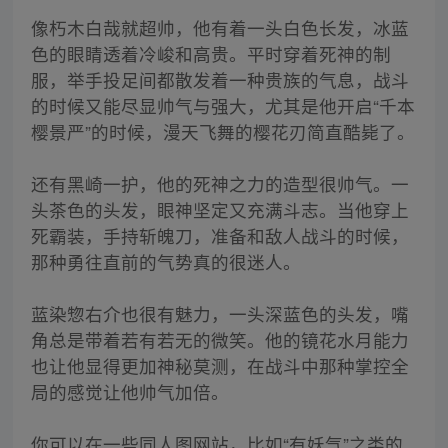
像朽木白哉就超帅，他有着一头白色长发，冰蓝
色的眼睛透着冷峻和高贵。平时穿着死神的制
服，举手投足间都散发着一种贵族的气息，战斗
的时候又能尽显帅气与强大，尤其是他开启“千本
樱景严”的时候，漫天飞舞的樱花刃简直酷毙了。
还有黑崎一护，他的死神之力的造型很帅气。一
头茶色的头发，眼神坚定又充满斗志。当他穿上
死霸装，手持斩魄刀，准备和敌人战斗的时候，
那种勇往直前的气势真的很迷人。
蓝染惣右介也很有魅力，一头深蓝色的头发，嘴
角总是带着若有若无的微笑。他的镜花水月能力
也让他显得更加神秘莫测，在战斗中那种掌控全
局的感觉让他帅气加倍。
你可以在一些同人图网站，比如“有妖气”之类的