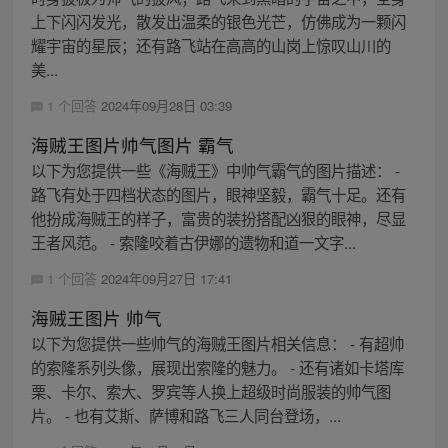
上下闪闪发光，散发出温柔的银色光芒，仿佛成为一颗闪
耀宇宙的星辰；还有路飞站在高高的山岗上惊叹山川的
美...
1 个回答
2024年09月28日 03:39
海贼王图片帅气图片 霸气
以下为您提供一些《海贼王》中帅气霸气的图片描述： -
路飞有处于四档状态的图片，眼神坚毅，霸气十足。还有
他扮成海贼王的样子，富贵的装扮搭配凶狠的眼神，尽显
王者风范。 - 索隆咬着古伊娜的遗物和道一文字...
1 个回答
2024年09月27日 17:41
海贼王图片 帅气
以下为您提供一些帅气的海贼王图片相关信息： - 有超帅
的索隆系列头像，展现出索隆的魅力。 - 还有诸如卡塔库
栗、卡尔、索大、罗宾等人换上超级时尚服装的帅气图
片。 - 也有艾斯、萨博和路飞三人同台登场，...