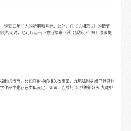
，饱受三年非人的折磨和羞辱。此外，在《长相思 2》的情节
视剧的同时，也可以点击下方链接来阅读《狐妖小红娘》原著提
控制的情节。比如在封神的相关故事里，九尾狐附身妲己魅惑纣
学作品中也存在类似设定，如晋江连载的《封神榜·妖灭 九尾妲