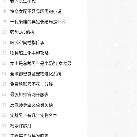
17
我的长生不死
18
快穿女配不容易顾离的小说
19
一代枭雄的典狱长结局是什么
20
强势1v3偏执
21
医武空间戒指传承
22
物种超进化手游攻略
23
女主是总裁男主是小奶狗 女宠男
24
全球御兽觉醒宠物进化系统
25
免费租账号不花一分钱
26
最强祖师官网开服表
27
反派师尊全文免费阅读
28
宠魅男主有几个宠物名字
29
杨紫许龄月
30
王者买号价格对照表