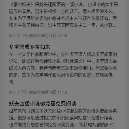
《掌中妖夫》是雾矢翊所著的一部小说。 小说中的女主是
隐形白富美，男主是权倾一方的妖王。两人相见没多久，
女主为了满足外婆的心愿并且男主人很好且长得好看，就
和男主领了结婚证。男主其实暗恋女主二十年，从小就...
1 个回答
2024年09月13日 13:46
多宝修成多宝如来
在一些文学作品和传说中，存在多宝道人修成多宝如来的
说法。比如在明代神妖小说《封神演义》中，多宝道人最
终加入西方教，有诗句暗示其后来皈依佛门。但需要注意
的是，这多为文学创作和民间传说中的设定，在现实佛
教...
1 个回答
2024年09月10日 11:16
妖夫凶猛小说御龙霆免费阅读
目前未获取到关于妖夫凶猛小说御龙霆的直接免费阅读渠
道。但您可以通过相关的小说阅读网站或平台进行搜索，
也许能找到您想要的免费阅读资源。 等待电视剧的同时，