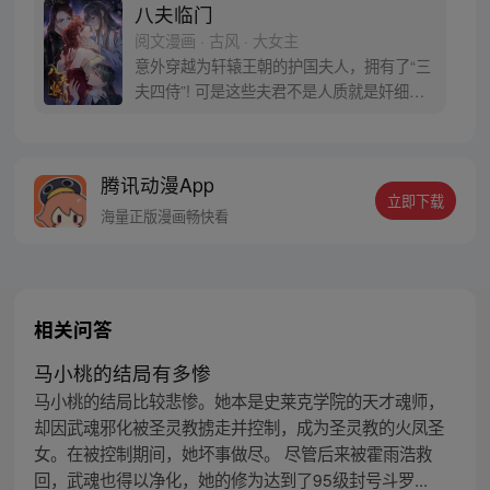
八夫临门
阅文漫画 · 古风 · 大女主
意外穿越为轩辕王朝的护国夫人，拥有了“三
夫四侍”! 可是这些夫君不是人质就是奸细，
还都是政治联姻？真是要命!全部休掉!休掉!
好不容易把家里那几条白吃白喝的米虫解决
又要来一个？不要，不要！本夫人自由地
腾讯动漫App
紧， 要那么多男人来干啥？
立即下载
海量正版漫画畅快看
相关问答
马小桃的结局有多惨
马小桃的结局比较悲惨。她本是史莱克学院的天才魂师，
却因武魂邪化被圣灵教掳走并控制，成为圣灵教的火凤圣
女。在被控制期间，她坏事做尽。 尽管后来被霍雨浩救
回，武魂也得以净化，她的修为达到了95级封号斗罗...