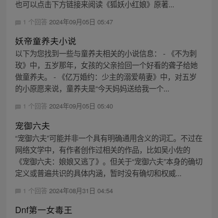
也可以点击下方链接来阅读《狐妖小红娘》原著...
1 个回答
2024年09月05日 05:47
妖帝童养夫小说
以下为您找到一些与童养夫相关的小说信息： - 《不为刺
玫》中，五岁那年，女孩的父亲捡回一个好看的聋子给她
做童养夫。 - 《亿万婚约：少主的溺爱萌妻》中，对五岁
的小原愿来说，童养夫是“今天妈妈送给我一个...
1 个回答
2024年09月05日 05:40
宠御六夫
“宠御六夫”可能并非一个具有明确通用含义的词汇。不过在
网络文学中，有作者创作过相关的作品，比如吴小佐的
《宠御六夫：娘娘又逃了》。但关于“宠御六夫”本身的确切
定义或普遍共识的具体内涵，暂时没有确切和权威...
1 个回答
2024年08月31日 04:54
Dnf第一女毒王