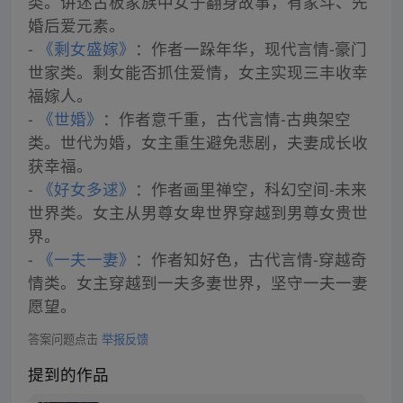
类。讲述古板家族中女子翻身故事，有家斗、先
婚后爱元素。
-
《剩女盛嫁》
：作者一跺年华，现代言情-豪门
世家类。剩女能否抓住爱情，女主实现三丰收幸
福嫁人。
-
《世婚》
：作者意千重，古代言情-古典架空
类。世代为婚，女主重生避免悲剧，夫妻成长收
获幸福。
-
《好女多逑》
：作者画里禅空，科幻空间-未来
世界类。女主从男尊女卑世界穿越到男尊女贵世
界。
-
《一夫一妻》
：作者知好色，古代言情-穿越奇
情类。女主穿越到一夫多妻世界，坚守一夫一妻
愿望。
答案问题点击
举报反馈
提到的作品