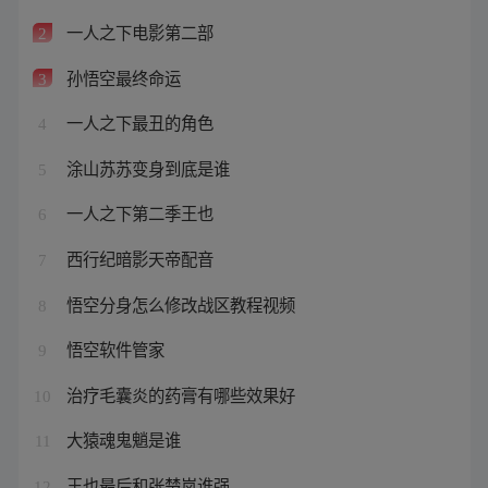
一人之下电影第二部
2
孙悟空最终命运
3
一人之下最丑的角色
4
涂山苏苏变身到底是谁
5
一人之下第二季王也
6
西行纪暗影天帝配音
7
悟空分身怎么修改战区教程视频
8
悟空软件管家
9
治疗毛囊炎的药膏有哪些效果好
10
大猿魂鬼魈是谁
11
王也最后和张楚岚谁强
12