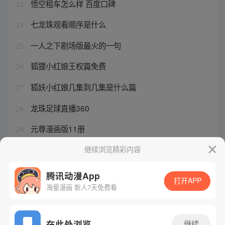
悟空租车怎么样 百度口碑
23
七龙珠观看顺序是什么
24
一人之下剧场版最火的一句
25
狐狸小红娘王权篇免费
26
狐妖小红娘几集到几集是什么篇
27
龙珠足球直播360
28
元尊漫画版11册
29
大猿魂特别篇免费观看
继续浏览精彩内容
30
腾讯动漫App
打开APP
海量漫画 新人7天免费看
腾讯漫画
起点读书
QQ阅读
网站备案/许可证号：粤B2-20090059-5
在此处浏览
继续