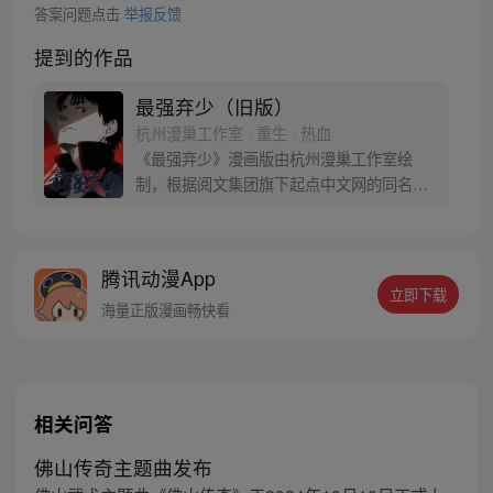
答案问题点击
举报反馈
提到的作品
最强弃少（旧版）
杭州漫巢工作室 · 重生 · 热血
《最强弃少》漫画版由杭州漫巢工作室绘
制，根据阅文集团旗下起点中文网的同名小
说改编，作者鹅是老五。 叶默醒来后发现周
围的一切似乎都变了，美女师父不见了，自
己成了被世家抛弃的弃子，还是被女人站在
腾讯动漫App
讲台上拿着他情书羞辱的对象，但是这些都
立即下载
不重要，最重要的是他还记忆起了另外一件
海量正版漫画畅快看
原本不属于他的可怕的事情……
相关问答
佛山传奇主题曲发布