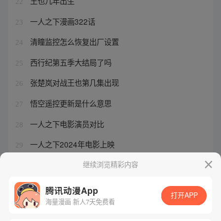
王也几年出生
22
一人之下漫画322话
23
清瞳监控怎么恢复出厂设置
24
西行纪第五季大结局了吗
25
张楚岚对战王也第几集出现
26
悟空遥控更新是什么意思
27
一人之下电影演员对比
28
一人之下2024年电影上映
29
西行纪在看免费版
继续浏览精彩内容
30
腾讯动漫App
打开APP
海量漫画 新人7天免费看
腾讯漫画
起点读书
QQ阅读