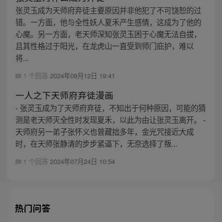
张灵玉成为天师府弃徒主要原因并非他犯了不可饶恕的过
错。一方面，他与全性妖人夏禾产生感情，这成为了他的
心魔。另一方面，老天师深知张灵玉困于心魔无法自拔，
且其性格过于阳光，在龙虎山一直受到师门庇护，难以
将...
1 个回答
2024年08月12日 19:41
一人之下天师府弃徒漫画
- 张灵玉成为了天师府弃徒，不知出于何种原因，可能的猜
测是老天师灭全性时发现夏禾，以此为由让张灵玉离开。 -
天师府另一弟子张怀义也曾藏拙多年，金光咒接近大成
时，在天师张静清的步步紧逼下，无奈选择了叛...
1 个回答
2024年07月24日 10:54
热门问答