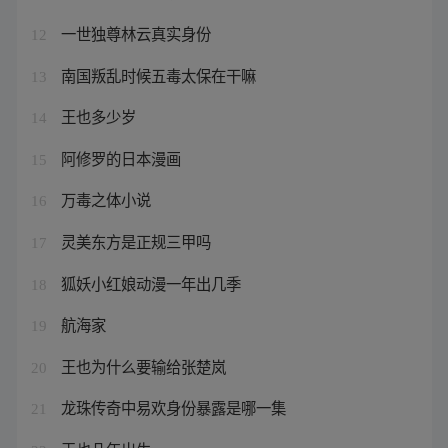
一世独尊林云真实身份
12
南国叛乱时候五毒太保在干嘛
13
王也多少岁
14
阿修罗的日本漫画
15
万毒之体小说
16
灵美东方是正规三甲吗
17
狐妖小红娘动漫一年出几季
18
航海家
19
王也为什么要输给张楚岚
20
龙珠传奇中易欢身份暴露是哪一集
21