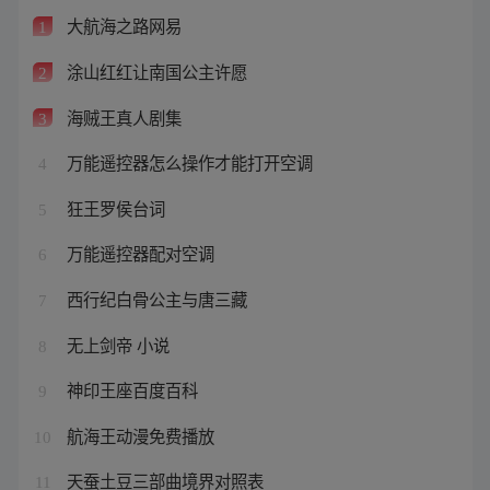
大航海之路网易
1
涂山红红让南国公主许愿
2
海贼王真人剧集
3
万能遥控器怎么操作才能打开空调
4
狂王罗侯台词
5
万能遥控器配对空调
6
西行纪白骨公主与唐三藏
7
无上剑帝 小说
8
神印王座百度百科
9
航海王动漫免费播放
10
天蚕土豆三部曲境界对照表
11