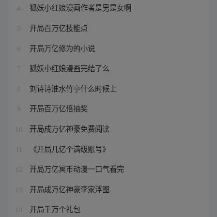
狐妖小红娘漫画作者是男是女啊
4
开局百万亿技能点
5
开局万亿修为的小说
6
狐妖小红娘漫画完结了么
7
刘诗诗淮水竹亭什么时候上
8
开局百万亿倍抽奖
9
开局成万亿神豪免费阅读
10
《开局几亿个满级账号》
11
开局万亿冥币动漫一口气看完
12
开局成万亿神豪李家浮图
13
开局千万个礼包
14