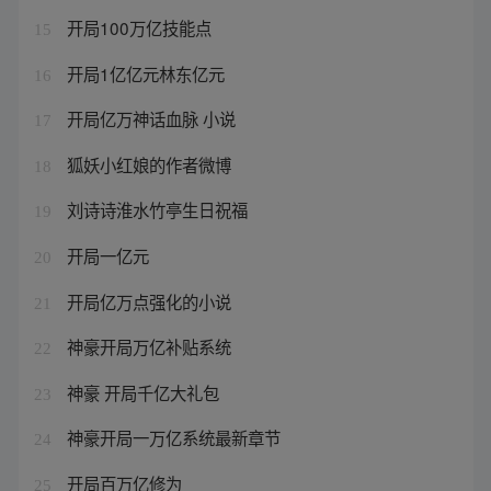
开局100万亿技能点
15
开局1亿亿元林东亿元
16
开局亿万神话血脉 小说
17
狐妖小红娘的作者微博
18
刘诗诗淮水竹亭生日祝福
19
开局一亿元
20
开局亿万点强化的小说
21
神豪开局万亿补贴系统
22
神豪 开局千亿大礼包
23
神豪开局一万亿系统最新章节
24
开局百万亿修为
25