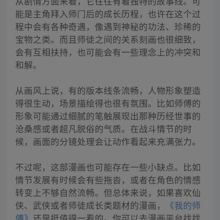
从剧情方面来看，它往往有着独特的故事线。可
能是主角拜入师门后的成长历程，也许在这个过
程中会有各种奇遇，像遇到神秘的功法、珍稀的
宝物之类。而且师徒之间的关系刻画也很细致，
会有互相扶持，也可能会有一些理念上的冲突和
和解。
从画风上说，有的版本线条流畅，人物形象塑造
得很生动，场景描绘得也很有氛围。比如师傅的
形象可能通过细腻的笔触展现出那种历经世事的
沧桑感或者超凡脱俗的气质。在战斗情节的时
候，画面的分镜处理会让动作看起来充满张力。
不过呢，这部漫画也可能存在一些小缺点。比如
情节发展有时候会有些拖沓，或者在角色的情感
转变上不够自然流畅。但总体来说，如果喜欢仙
侠、武侠或者师徒成长类题材的漫画，
《我的师
傅》
还是挺值得一看的。你可以去漫画平台找找