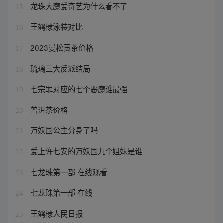
龙珠大魔爱奇艺为什么看不了
15
王鹤棣泳装对比
16
2023曼松贡茶价格
17
琉璃三大反派结局
18
七宗罪对应的七个恶魔谁最强
19
普洱茶价格
20
万妖国公主分身了吗
21
爱上许七安的万妖国九个姐妹是谁
22
七龙珠第一部 在线观看
23
七龙珠第一部 在线
24
王鹤棣人民日报
25