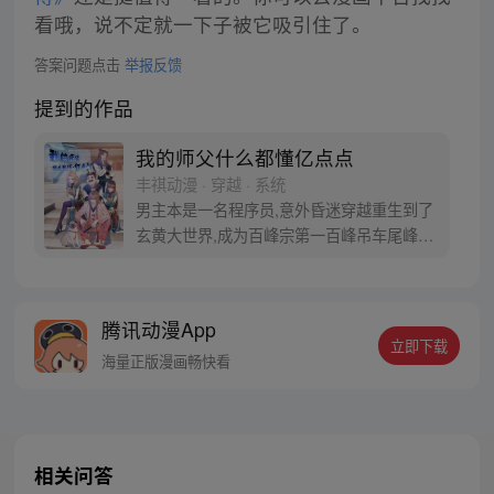
看哦，说不定就一下子被它吸引住了。
答案问题点击
举报反馈
提到的作品
我的师父什么都懂亿点点
丰祺动漫 · 穿越 · 系统
男主本是一名程序员,意外昏迷穿越重生到了
玄黄大世界,成为百峰宗第一百峰吊车尾峰
主。生前研发的天元系统也跟着来到这个世
界,他成为天元系统管理员,可以拥有系统载入
用户的能力，从中不断提升自己管理员的等
腾讯动漫App
级和自身实力，他和弟子们就这样走上了开
立即下载
挂人生……
海量正版漫画畅快看
相关问答