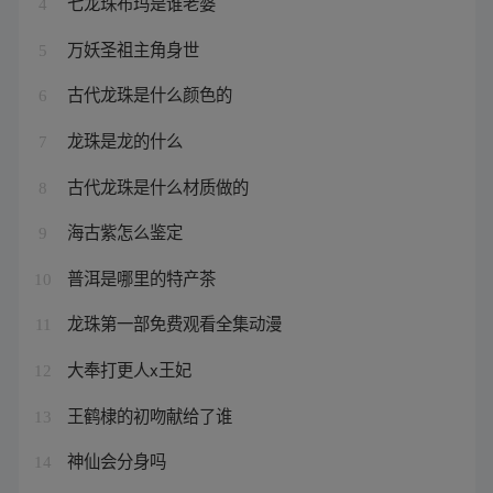
七龙珠布玛是谁老婆
4
万妖圣祖主角身世
5
古代龙珠是什么颜色的
6
龙珠是龙的什么
7
古代龙珠是什么材质做的
8
海古紫怎么鉴定
9
普洱是哪里的特产茶
10
龙珠第一部免费观看全集动漫
11
大奉打更人x王妃
12
王鹤棣的初吻献给了谁
13
神仙会分身吗
14