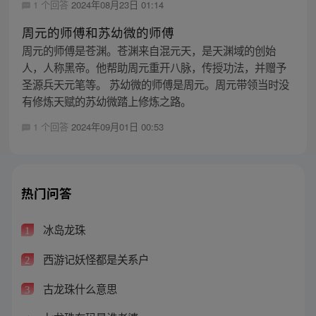
1 个回答
2024年08月23日 01:14
周元的师傅和苏幼微的师傅
周元的师傅是苍渊。苍渊来自混元天，是天渊域的创始
人，人称黑帝。他帮助周元重开八脉，传授功法，并赠予
圣源兵天元笔等。 苏幼微的师傅是周元。周元带领当时没
有修炼天赋的苏幼微踏上修炼之路。
1 个回答
2024年09月01日 00:53
热门问答
冰岛龙珠
1
西游记妖怪都是关系户
2
古龙珠什么意思
3