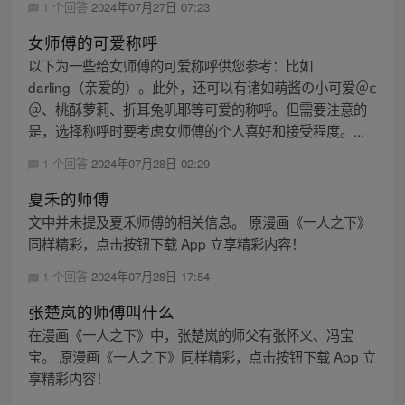
1 个回答
2024年07月27日 07:23
女师傅的可爱称呼
以下为一些给女师傅的可爱称呼供您参考：比如
darling（亲爱的）。此外，还可以有诸如萌酱の小可爱＠ε
＠、桃酥萝莉、折耳兔叽耶等可爱的称呼。但需要注意的
是，选择称呼时要考虑女师傅的个人喜好和接受程度。...
1 个回答
2024年07月28日 02:29
夏禾的师傅
文中并未提及夏禾师傅的相关信息。 原漫画《一人之下》
同样精彩，点击按钮下载 App 立享精彩内容！
1 个回答
2024年07月28日 17:54
张楚岚的师傅叫什么
在漫画《一人之下》中，张楚岚的师父有张怀义、冯宝
宝。 原漫画《一人之下》同样精彩，点击按钮下载 App 立
享精彩内容！