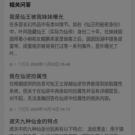
相关问答
我是仙王被我妹妹曝光
在多部玄幻作品中有类似情节。如在《仙王的秘密身份》
中，叶风隐藏仙王（实际为仙帝）身份二十年，在妹妹囡
囡带着小柳和女鲲鹏来家里做客之后，囡囡因湖中银鱼是
雷帝、闺蜜祖宗被哥哥打过等一系列事件，意外曝光了
叶...
1 个回答
2024年11月02日 05:48
我在仙逆捡属性
仅根据提供的信息可知王立穿越仙逆世界能得到拾取属性
系统，但关于在仙逆中具体如何捡属性并没有详细提及，
对不起，无法准确回答在仙逆中捡属性的相关内容。
1 个回答
2024年10月14日 04:13
遮天九种仙金的特点
遮天中的九种仙金分别具有以下特点： 龙纹黒金：用于铸