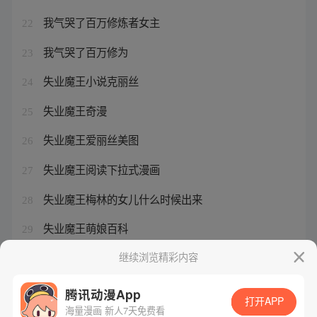
我气哭了百万修炼者女主
22
我气哭了百万修为
23
失业魔王小说克丽丝
24
失业魔王奇漫
25
失业魔王爱丽丝美图
26
失业魔王阅读下拉式漫画
27
失业魔王梅林的女儿什么时候出来
28
失业魔王萌娘百科
29
我气哭了百万修炼者江北
继续浏览精彩内容
30
腾讯动漫App
打开APP
海量漫画 新人7天免费看