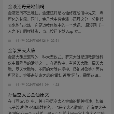
金液还丹是地仙吗
金液还丹不是地仙。金液还丹是地仙修炼阶段中先天一炁
所化的甘露。同时，金丹术中有金液与还丹之分，分别代
表水炼与火炼。它是道教修炼中的一个术语。 原漫画《一
人之下》同样精彩，点击按钮下载 App 立...
1 个回答
2024年09月21日 22:51
金箓罗天大醮
金箓大醮是道教的一种大型仪式。罗天大醮是道教斋醮科
仪中最隆重的活动之一。在道教中，有普天大醮、周天大
醮、罗天大醮等，不同的大醮在规模、祭祀对象等方面有
所区别。金箓斋结束之后的“散坛设醮”环节，需要恭请...
1 个回答
2024年09月19日 14:23
孙悟空太乙金仙原文
在《西游记》中，关于孙悟空太乙金仙的相关描述，如镇
元子曾说“你不知那姓孙的，也是个太乙散仙”，西海龙太子
说“他还有一个大徒弟，是五百年前大闹天宫上方太乙金仙