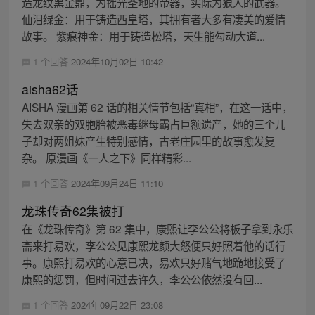
造龙纹黑金鼎，为摇光圣地的帝器，实际为狠人的武器。
仙泪绿金：用于铸造西皇塔，其拥有者大多有凄美的爱情
故事。 紫痕神金：用于铸造松塔，天生能勾动大道...
1 个回答
2024年10月02日 10:42
aisha62话
AISHA 漫画第 62 话的相关情节包括“真相”，在这一话中，
失去双亲的双胞胎被恶毒继母霸占巨额遗产，她的三个儿
子却对两姐妹产生特别感情，古老庄园里的故事愈发复
杂。 原漫画《一人之下》同样精彩...
1 个回答
2024年09月24日 11:10
龙珠传奇62集被打
在《龙珠传奇》第 62 集中，康熙让李公公将板子拿到永乐
斋来打易欢，李公公见康熙龙颜大怒便只好照着他的话行
事。康熙打易欢的心意已决，易欢只好赌气地跪地接受了
康熙的惩罚，但时间过去许久，李公公依然没有回...
1 个回答
2024年09月22日 23:08