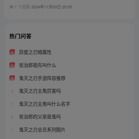
1 个回答
2024年11月03日 20:55
热门问答
异度之刃暗属性
1
炭治郎祖先叫什么
2
鬼灭之刃手游阵容推荐
3
鬼灭之刃主角厉害吗
4
鬼灭之刃主角叫什么名字
5
炭治郎的父亲是鬼吗
6
鬼灭之刃全员系列图片
7