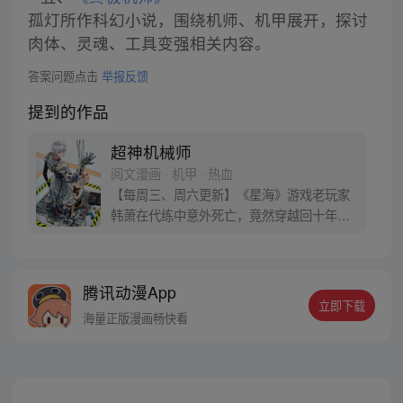
孤灯所作科幻小说，围绕机师、机甲展开，探讨
肉体、灵魂、工具变强相关内容。
答案问题点击
举报反馈
提到的作品
超神机械师
阅文漫画 · 机甲 · 热血
【每周三、周六更新】《星海》游戏老玩家
韩萧在代练中意外死亡，竟然穿越回十年前
的游戏世界，成为了拥有玩家面板的NPC。
游戏反派的基地中重生的韩萧为了逃出生
天，毅然决然的选择了“机械师”的职业，潜
腾讯动漫App
心修炼。熟知游戏多个版本迭代与规则的
立即下载
他，誓要在新的世界中，统领机械大军，从
海量正版漫画畅快看
零开始一步步崛起成为超级强者。