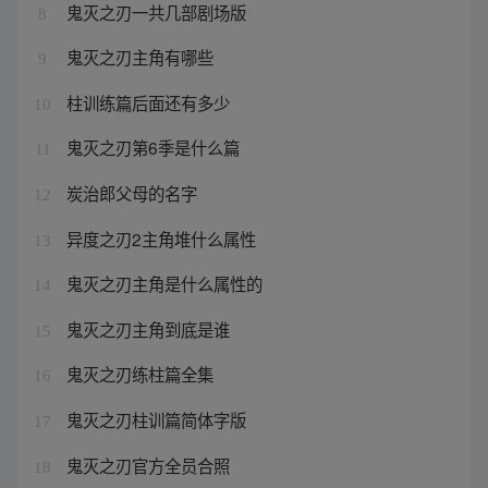
鬼灭之刃一共几部剧场版
8
鬼灭之刃主角有哪些
9
柱训练篇后面还有多少
10
鬼灭之刃第6季是什么篇
11
炭治郎父母的名字
12
异度之刃2主角堆什么属性
13
鬼灭之刃主角是什么属性的
14
鬼灭之刃主角到底是谁
15
鬼灭之刃练柱篇全集
16
鬼灭之刃柱训篇简体字版
17
鬼灭之刃官方全员合照
18