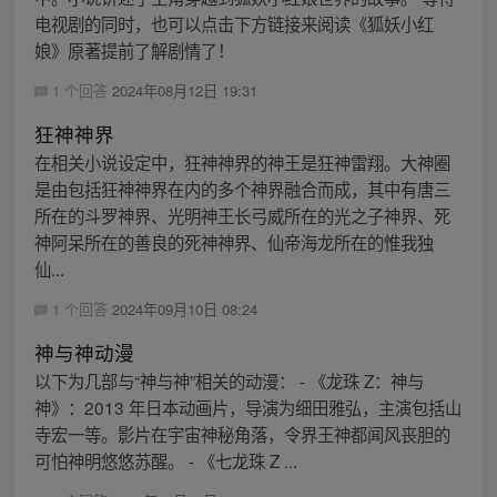
电视剧的同时，也可以点击下方链接来阅读《狐妖小红
娘》原著提前了解剧情了！
1 个回答
2024年08月12日 19:31
狂神神界
在相关小说设定中，狂神神界的神王是狂神雷翔。大神圈
是由包括狂神神界在内的多个神界融合而成，其中有唐三
所在的斗罗神界、光明神王长弓威所在的光之子神界、死
神阿呆所在的善良的死神神界、仙帝海龙所在的惟我独
仙...
1 个回答
2024年09月10日 08:24
神与神动漫
以下为几部与“神与神”相关的动漫： - 《龙珠 Z：神与
神》：2013 年日本动画片，导演为细田雅弘，主演包括山
寺宏一等。影片在宇宙神秘角落，令界王神都闻风丧胆的
可怕神明悠悠苏醒。 - 《七龙珠 Z ...