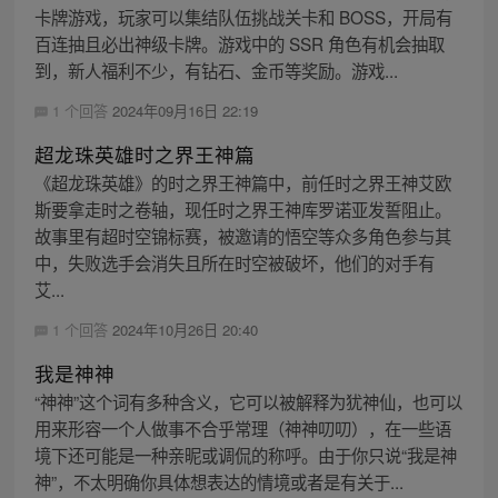
卡牌游戏，玩家可以集结队伍挑战关卡和 BOSS，开局有
百连抽且必出神级卡牌。游戏中的 SSR 角色有机会抽取
到，新人福利不少，有钻石、金币等奖励。游戏...
1 个回答
2024年09月16日 22:19
超龙珠英雄时之界王神篇
《超龙珠英雄》的时之界王神篇中，前任时之界王神艾欧
斯要拿走时之卷轴，现任时之界王神库罗诺亚发誓阻止。
故事里有超时空锦标赛，被邀请的悟空等众多角色参与其
中，失败选手会消失且所在时空被破坏，他们的对手有
艾...
1 个回答
2024年10月26日 20:40
我是神神
“神神”这个词有多种含义，它可以被解释为犹神仙，也可以
用来形容一个人做事不合乎常理（神神叨叨），在一些语
境下还可能是一种亲昵或调侃的称呼。由于你只说“我是神
神”，不太明确你具体想表达的情境或者是有关于...