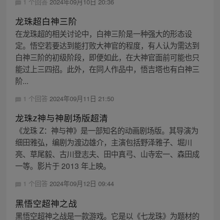
1 个回答
2024年09月10日 20:36
龙珠超白神三阶
在龙珠超的相关讨论中，白神三阶是一种强大的形态设
定。悟空若要达到能打败大神官的程度，有人认为需达到
白神三阶的初级阶段，即便如此，在大神官面前可能也只
能过上三四招。此外，在同人作品中，悟吉塔也有白神三
阶...
1 个回答
2024年09月11日 21:50
龙珠z神与神剧场版超清
《龙珠 Z：神与神》是一部知名的动画剧场版。其导演为
细田雅弘，编剧为渡边雄介，主演包括野泽雅子、堀川
亮、草尾毅、古川登志夫、田中真弓、山寺宏一、森田成
一等。影片于 2013 年上映。
1 个回答
2024年09月12日 09:44
黑悟空超神之战
黑悟空超神之战是一款游戏。它是以《七龙珠》为题材的