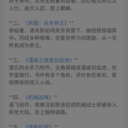
庶子贾环。从无足轻重到逆袭，在红楼世界以文
入仕、由文入武，登上巅峰。
**二、
《民国：关东参王》
**
参娃著，清末民初闯关东背景下，曲绍扬穿越其
中。历经多种艰难，在复杂势力间周旋，从一无
所有成为参王。
**三、
《漫威之我是剑齿虎》
**
遗忘的水手刀所作，主角穿越成漫威剑齿虎，在
宇宙旅行。书中有多个角色，评价有优有劣，是
较稀有的同人小说。
**四、
《机械战魂》
**
语飞创作，铁寒注射原液后成机械战士却被卷入
异世大陆，走上独特道路。
**五、
《终极机师》
**