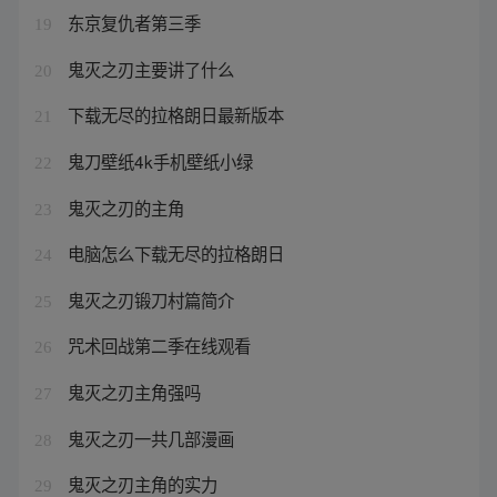
东京复仇者第三季
19
鬼灭之刃主要讲了什么
20
下载无尽的拉格朗日最新版本
21
鬼刀壁纸4k手机壁纸小绿
22
鬼灭之刃的主角
23
电脑怎么下载无尽的拉格朗日
24
鬼灭之刃锻刀村篇简介
25
咒术回战第二季在线观看
26
鬼灭之刃主角强吗
27
鬼灭之刃一共几部漫画
28
鬼灭之刃主角的实力
29