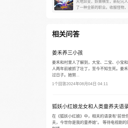
天地异变，妖兽横生，新纪元人
了一种全新的职业。收服怪物，
物，训练怪物，这就是御使。一
着梦想的少年懵懵憧憧的被一脚
个黄金盛世。高鹏：就算是一条
我也能将他进化成一只翱翔九天
相关问答
龙。 每周三、六更新
姜禾养三小孩
姜禾和村里人了解到，大宝、二宝、小宝和
人两年前被抓了壮丁，至今不知生死。姜禾
过日子。她努...
1个回答
2024年08月04日 04:11
狐妖小红娘龙女和人类童养夫语
在《狐妖小红娘》中，相关的语录有“前世
夫，今世你是我的童养媳”。 等待电视剧