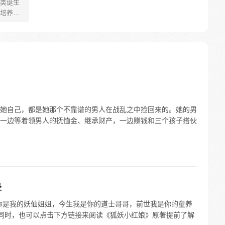
类诞生
培养怪
个怀揣
踢入这
泥鳅，
的真
她自己，都是她那个不靠谱的男人在战乱之中捡回来的。她的男
一边等着领男人的抚恤金、继承财产，一边赚钱和三个孩子搭伙
录
你是我的妖仙姐姐，今生我是你的道士哥哥，前世我是你的童养
的同时，也可以点击下方链接来阅读《狐妖小红娘》原著提前了解