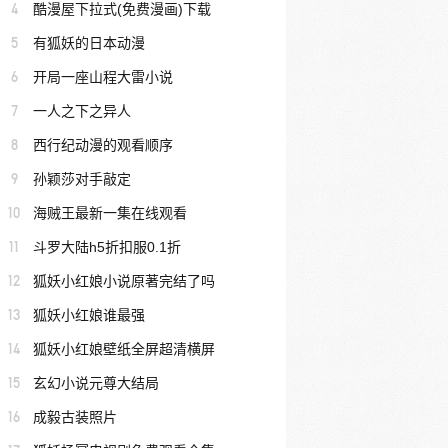
4
酷漫屋下拉式(免费漫画)下载
5
有狐妖的日本动漫
6
开局一座山程大雷小说
7
一人之下之异人
8
西行纪动漫的观看顺序
9
孙颖莎对手敲定
10
海贼王最新一集在线观看
11
斗罗大陆h5折扣服0.1折
12
狐妖小红娘小说原著完结了吗
13
狐妖小红娘谁最强
14
狐妖小红娘壁纸全屏超清横屏
15
玄幻小说元尊大结局
16
成毅古装照片