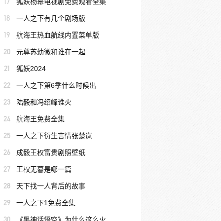
17
狐妖杨幂电视剧免费观看全集
18
一人之下有几个剧场版
19
航海王热血航线内置菜单版
20
元尊苏幼微和谁在一起
21
狐妖2024
22
一人之下第6季什么时候出
23
陆毅和冯绍峰谁火
24
航海王免费全集
25
一人之下衍生言情张楚岚
26
成毅王权富贵剧照壁纸
27
王权无暮是哪一篇
28
天下找一人背后的故事
29
一人之下1免费全集
30
《黑神话悟空》为什么这么火