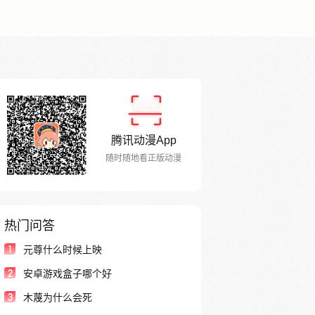
腾讯动漫App
随时随地看正版动漫
热门问答
1
元尊什么时候上映
2
安卓游戏盒子哪个好
3
木蔑为什么会死