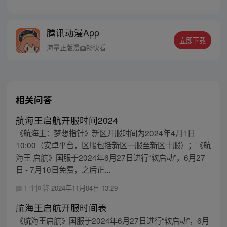
一个梦想成为海盗的少年叫路飞，他因误
食“恶魔果实”而成为了橡皮人，在获得超人
能力的同时付出了一辈子无法游泳的代价。
腾讯动漫App
十年后，路飞为实现与因救他而断臂的杰克
立即下载
斯的约定而出海，开始了以成为海盗王为目
海量正版漫画畅快看
标的伟大的冒险旅程！
相关问答
航海王启航开服时间2024
《航海王：梦想指针》新区开服时间为2024年4月1日
10:00（安卓平台，区服包括新区一服至新区十服）；《航
海王 启航》国服于2024年6月27日进行“软启动”，6月27
日 - 7月10日免费，之后正...
1 个回答
2024年11月04日 13:29
航海王启航开服时间表
《航海王启航》国服于2024年6月27日进行“软启动”，6月