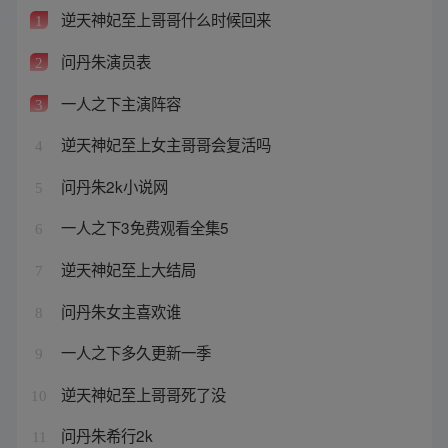
逆天神妃至上哥哥什么时候回来
1
问丹朱演员表
2
一人之下主演阵容
3
逆天神妃至上女主哥哥会复活吗
4
问丹朱2k小说网
5
一人之下3免费观看全集5
6
逆天神妃至上大结局
7
问丹朱女主喜欢谁
8
一人之下多久更新一季
9
逆天神妃至上哥哥死了没
10
问丹朱希行2k
11