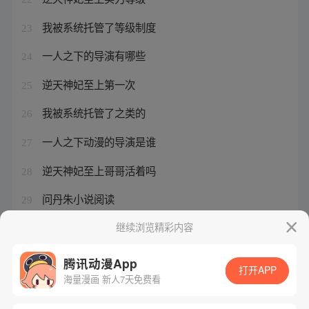
我被系统托管了等级制度
23
一人之下的导演有哪些
24
逆天神妃至上第一次
25
我被系统托管了之类的
26
一人之下动漫的导演是谁
27
逆天神妃至上哥哥活着吗
28
问丹朱小说阅读
29
一人之下几天更新一集
继续浏览精彩内容
30
腾讯动漫App
打开APP
海量漫画 新人7天免费看
腾讯漫画
起点读书
QQ阅读