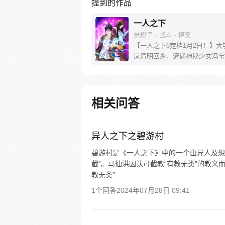
提到的作品
一人之下
米橙子 · 战斗 · 搞笑
【一人之下6定档1月2日！】大
岚清明回乡，遭遇神秘少女冯宝
未谋面的冯宝宝却对张楚岚异常
并将其带去自己打工的快递公司
帮冯宝宝寻找她的身世，也为了
己与爷爷身上的秘密，张楚岚的
相关问答
彻底颠覆，与冯宝宝一同踏上“异
旅。
异人之下之碧游村
碧游村是《一人之下》中的一个由异人及想
截”。马仙洪因认可截教“有教无类”的教义
教无类”...
1个回答
2024年07月28日 09:41