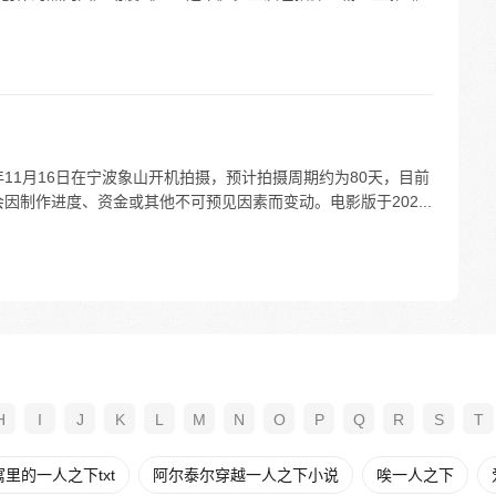
年11月16日在宁波象山开机拍摄，预计拍摄周期约为80天，目前
因制作进度、资金或其他不可预见因素而变动。电影版于202...
H
I
J
K
L
M
N
O
P
Q
R
S
T
里的一人之下txt
阿尔泰尔穿越一人之下小说
唉一人之下