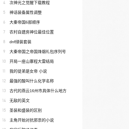
4
次神光之觉醒下载教程
5
神话装备属性调整
6
大秦帝国6部顺序
7
农村自建房神位最佳位置
8
dnf绿装套装
9
大秦帝国之帝国烽烟礼包序列号
10
开局一座山寨程大雷结局
11
我的徒弟是女帝 小说
12
最强的酸叫什么化学名称
13
古代的燕云16州市具体什么地方
14
无敌的英文
15
圣装和盛装的区别
16
主角开始对抗邪祟的小说