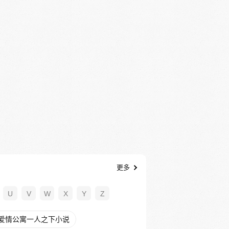
更多
U
V
W
X
Y
Z
爱情公寓一人之下小说