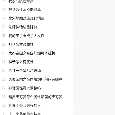
17
我家后院通修真
18
神话为什么不能继承
19
北宋地图对应现代地图
20
法师神话装备降价
21
我的弟子全成了大反派
22
神话怎样调属性
23
大秦帝国之帝国烽烟脚本挂机
24
神话怎么调属性
25
捡到一个星际垃圾场
26
大秦帝国之帝国烽烟礼包码有哪些
27
神话属性可以调整吗
28
精灵宝可梦每个属性最强的宝可梦
29
世界上公认最强的人
30
十二个最强的奥特曼